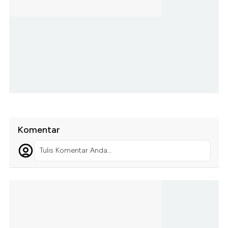
Komentar
Tulis Komentar Anda...