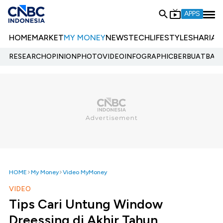
APPS
HOME
MARKET
MY MONEY
NEWS
TECH
LIFESTYLE
SHARIA
E
RESEARCH
OPINION
PHOTO
VIDEO
INFOGRAPHIC
BERBUATBAIK.
HOME
My Money
Video MyMoney
VIDEO
Tips Cari Untung Window
Dreessing di Akhir Tahun