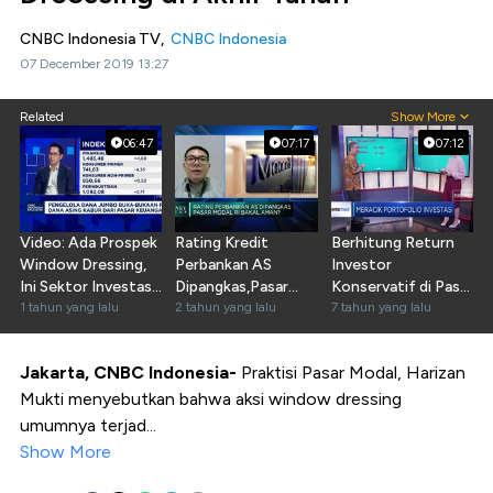
CNBC Indonesia TV,
CNBC Indonesia
07 December 2019 13:27
Related
Show More
06:47
07:17
07:12
Video: Ada Prospek
Rating Kredit
Berhitung Return
Window Dressing,
Perbankan AS
Investor
Ini Sektor Investasi
Dipangkas,Pasar
Konservatif di Pasar
Incaran MI!
1 tahun yang lalu
Modal RI Terimbas?
2 tahun yang lalu
Modal
7 tahun yang lalu
Jakarta, CNBC Indonesia-
Praktisi Pasar Modal, Harizan
Mukti menyebutkan bahwa aksi window dressing
umumnya terjad...
Show More