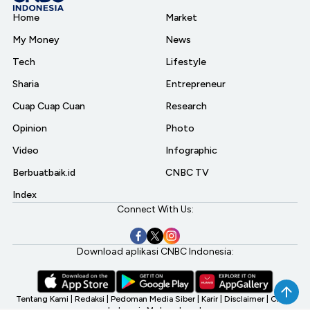
Home
Market
My Money
News
Tech
Lifestyle
Sharia
Entrepreneur
Cuap Cuap Cuan
Research
Opinion
Photo
Video
Infographic
Berbuatbaik.id
CNBC TV
Index
Connect With Us:
Download aplikasi CNBC Indonesia:
Tentang Kami
|
Redaksi
|
Pedoman Media Siber
|
Karir
|
Disclaimer
|
CNBC
Indonesia My Investment