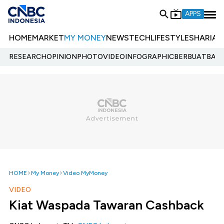
APPS
HOME
MARKET
MY MONEY
NEWS
TECH
LIFESTYLE
SHARIA
E
RESEARCH
OPINION
PHOTO
VIDEO
INFOGRAPHIC
BERBUATBAIK.
HOME
My Money
Video MyMoney
VIDEO
Kiat Waspada Tawaran Cashback