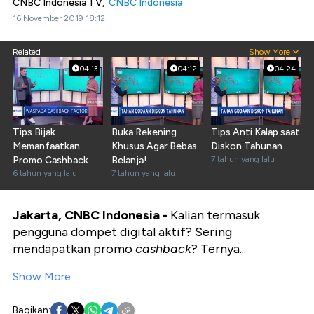
CNBC Indonesia TV,
CNBC Indonesia
16 November 2019 18:12
Related
Show More
04:13
04:12
04:24
Tips Bijak
Buka Rekening
Tips Anti Kalap saat
Memanfaatkan
Khusus Agar Bebas
Diskon Tahunan
Promo Cashback
Belanja!
7 tahun yang lalu
6 tahun yang lalu
7 tahun yang lalu
Jakarta, CNBC Indonesia -
Kalian termasuk
pengguna dompet digital aktif? Sering
mendapatkan promo
cashback
? Ternya...
Show More
Bagikan: