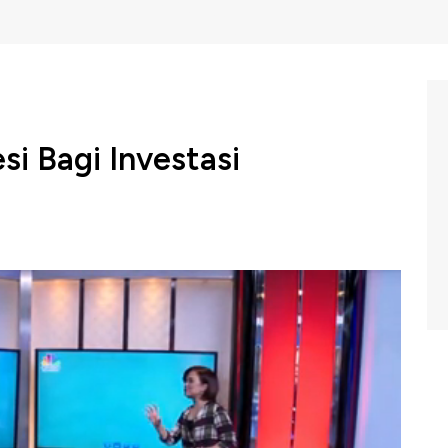
si Bagi Investasi
en telah memicu kekhawatiran terjadinya resesi global,
na yang belum berakhir, pelemahan mata uang China
ebih tinggi dibanding obligasi tenor 10 tahun. Hal ini
dalam mencari instrumen investasi yang stabil dalam
 menjelaskan bahwa resesi bisa saja terjadi hanya saja