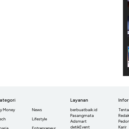
ategori
Layanan
Info
y Money
News
berbuatbaik.id
Tent
Pasangmata
Redak
ech
Lifestyle
Adsmart
Pedom
detikEvent
Karir
haria
Entrepreneur