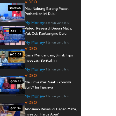
VIDEO
09:05
Mau Nabung Bareng Pacar,
Perhatikan Ini Dulu!
My Money
3 tahun yang lalu
Video: Resesi di Depan Mata,
13:50
Yuk Cek Kantongmu Dulu
My Money
3 tahun yang lalu
VIDEO
08:01
Krisis Mengancam, Simak Tips
Investasi Berikut Ini
My Money
3 tahun yang lalu
VIDEO
09:41
Mau Investasi Saat Ekonomi
Sulit? Ini Tipsnya
My Money
3 tahun yang lalu
VIDEO
01:34
Ancaman Resesi di Depan Mata,
Investor Harus Apa?