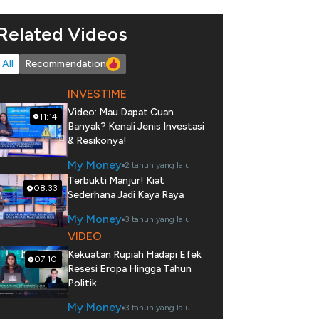
Related Videos
All
Recommendation
INVESTIME
Video: Mau Dapat Cuan
11:14
Banyak? Kenali Jenis Investasi
& Resikonya!
My Money
2 tahun yang lalu
Terbukti Manjur! Kiat
08:33
Sederhana Jadi Kaya Raya
My Money
3 tahun yang lalu
VIDEO
Kekuatan Rupiah Hadapi Efek
07:10
Resesi Eropa Hingga Tahun
Politik
My Money
3 tahun yang lalu