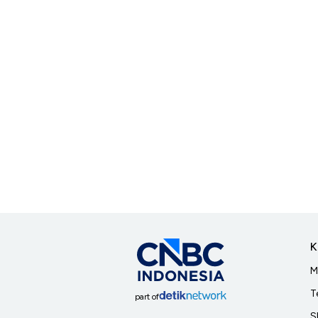
K
M
T
part of
S