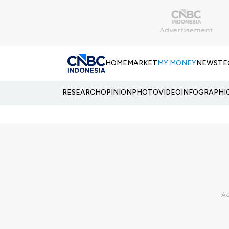
HOME
MARKET
MY MONEY
NEWS
TE
RESEARCH
OPINION
PHOTO
VIDEO
INFOGRAPHI