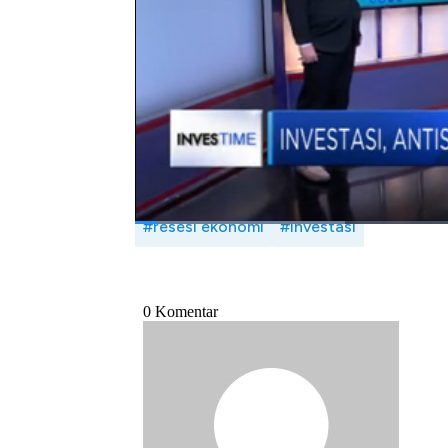
waktu resesi tidak selalu merugikan investas
indeks Dow Jones naik 13% dan IHSG naik 
Selengkapnya saksikan dialog Maria Katari
dalam Investime, CNBC Indonesia (Senin, 1
Bagikan:
#resesi ekonomi
#investasi