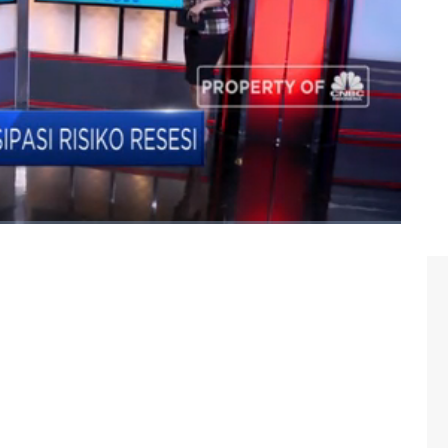
i, hal ini terbukti di waktu resesi 2007 - 2009 dimana
16% .
na dengan Direktur Panin Asset Management, Rudiyanto
9/8/2019).