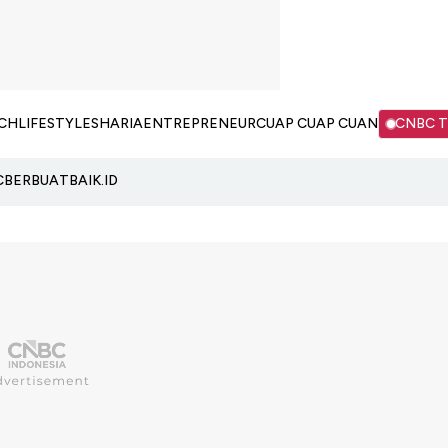
CH
LIFESTYLE
SHARIA
ENTREPRENEUR
CUAP CUAP CUAN
CNBC 
C
BERBUATBAIK.ID