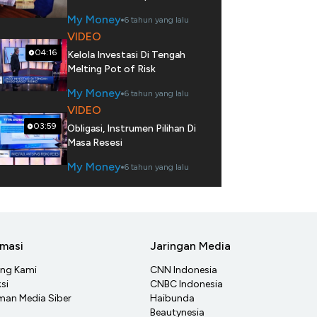
My Money
6 tahun yang lalu
VIDEO
04:16
Kelola Investasi Di Tengah
Melting Pot of Risk
My Money
6 tahun yang lalu
VIDEO
03:59
Obligasi, Instrumen Pilihan Di
Masa Resesi
My Money
6 tahun yang lalu
rmasi
Jaringan Media
ang Kami
CNN Indonesia
si
CNBC Indonesia
an Media Siber
Haibunda
Beautynesia