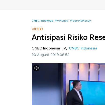
CNBC Indonesia
My Money
Video MyMoney
VIDEO
Antisipasi Risiko Rese
CNBC Indonesia TV,
CNBC Indonesia
20 August 2019 08:52
Jakarta, CNBC Indonesia-
Berbagai sentim
mulai dari genderang perang dagang AS-Chi
hingga imbal hasil obligasi AS 2 tahun yang l
tentu saja membuat investor berfikir ulang 
menghadapi ancaman resesi.
Direktur Panin Asset Management, Rudiyanto