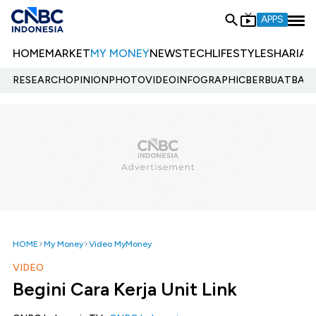
APPS
HOME
MARKET
MY MONEY
NEWS
TECH
LIFESTYLE
SHARIA
E
RESEARCH
OPINION
PHOTO
VIDEO
INFOGRAPHIC
BERBUATBAIK.
HOME
My Money
Video MyMoney
VIDEO
Begini Cara Kerja Unit Link