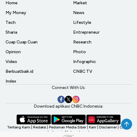
Home
Market
My Money
News
Tech
Lifestyle
Sharia
Entrepreneur
Cuap Cuap Cuan
Research
Opinion
Photo
Video
Infographic
Berbuatbaik.id
CNBC TV
Index
Connect With Us:
Download aplikasi CNBC Indonesia:
Tentang Kami
|
Redaksi
|
Pedoman Media Siber
|
Karir
|
Disclaimer
|
CNBC
Indonesia My Investment
©2026 CNBC Indonesia, A Transmedia Company