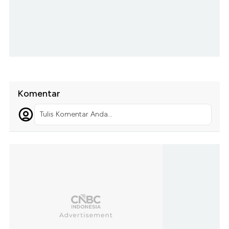
Komentar
Tulis Komentar Anda...