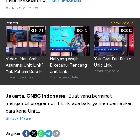
CNBC Indonesia TV,
CNBC Indonesia
07 July 2019 19:09
Related
Show More
14:24
04:31
05:10
Video: Mau Ambil
Hal yang Wajib
Yuk Cari Tau Risiko
Asuransi Unit Link?
Diketahui Tentang
Unit Link
Yuk Pahami Dulu Hal
Unit Link
7 tahun yang lalu
Ini
3 tahun yang lalu
7 tahun yang lalu
Jakarta, CNBC Indonesia-
Buat yang berminat
mengambil program Unit Link, ada baiknya memperhatikan
cara kerja Unit...
Show More
Bagikan: