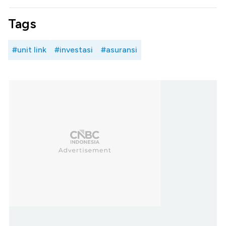
Tags
#unit link
#investasi
#asuransi