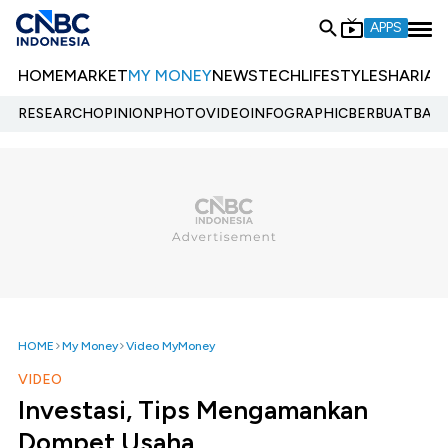
APPS
HOME
MARKET
MY MONEY
NEWS
TECH
LIFESTYLE
SHARIA
E
RESEARCH
OPINION
PHOTO
VIDEO
INFOGRAPHIC
BERBUATBAIK.
HOME
My Money
Video MyMoney
VIDEO
Investasi, Tips Mengamankan
Dompet Usaha