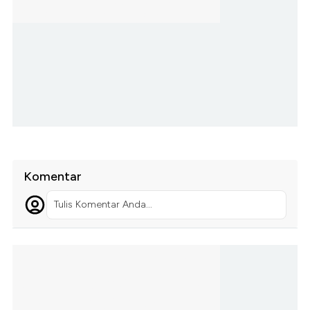
Komentar
Tulis Komentar Anda...