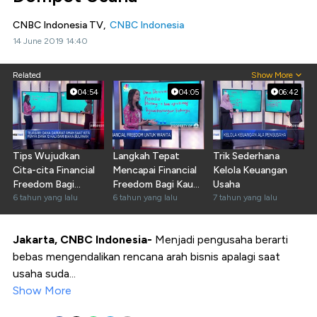
CNBC Indonesia TV,
CNBC Indonesia
14 June 2019 14:40
Related
Show More
04:54
04:05
06:42
Tips Wujudkan
Langkah Tepat
Trik Sederhana
Cita-cita Financial
Mencapai Financial
Kelola Keuangan
Freedom Bagi
Freedom Bagi Kaum
Usaha
Wanita
6 tahun yang lalu
Hawa
6 tahun yang lalu
7 tahun yang lalu
Jakarta, CNBC Indonesia-
Menjadi pengusaha berarti
bebas mengendalikan rencana arah bisnis apalagi saat
usaha suda...
Show More