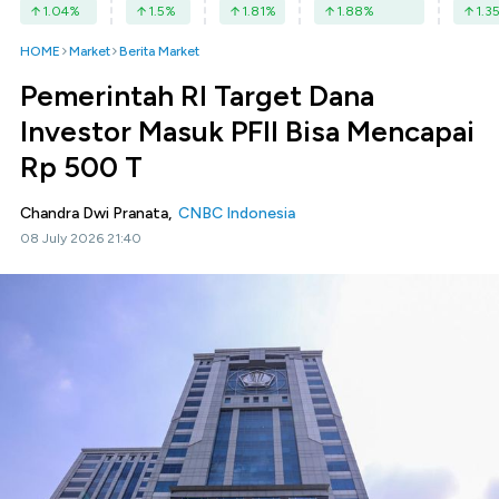
1.04
%
1.5
%
1.81
%
1.88
%
1.3
HOME
Market
Berita Market
Pemerintah RI Target Dana
Investor Masuk PFII Bisa Mencapai
Rp 500 T
Chandra Dwi Pranata,
CNBC Indonesia
08 July 2026 21:40