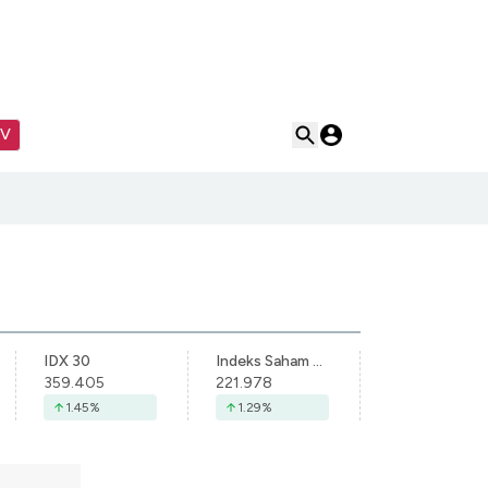
TV
IDX 30
Indeks Saham Syariah Indonesia
359.405
221.978
1.45
%
1.29
%