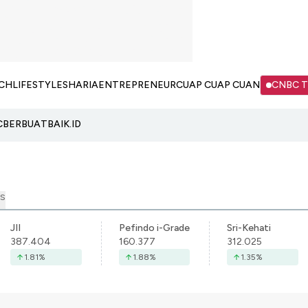
CH
LIFESTYLE
SHARIA
ENTREPRENEUR
CUAP CUAP CUAN
CNBC 
C
BERBUATBAIK.ID
S
JII
Pefindo i-Grade
Sri-Kehati
387.404
160.377
312.025
1.81
%
1.88
%
1.35
%