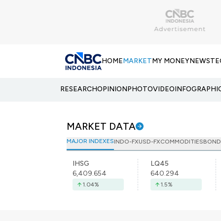
HOME
MARKET
MY MONEY
NEWS
TE
RESEARCH
OPINION
PHOTO
VIDEO
INFOGRAPHI
MARKET DATA
MAJOR INDEXES
INDO-FX
USD-FX
COMMODITIES
BOND
IHSG
LQ45
6,409.654
640.294
1.04
%
1.5
%