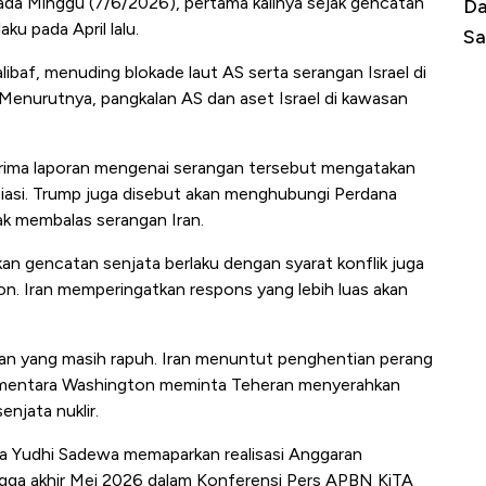
 pada Minggu (7/6/2026), pertama kalinya sejak gencatan
Cara Korsel atasi Panas Tanpa AC
Daftar Sungai Terpan
u pada April lalu.
n Dulu
Sampai Ribuan Kilom
af, menuding blokade laut AS serta serangan Israel di
Menurutnya, pangkalan AS dan aset Israel di kawasan
rima laporan mengenai serangan tersebut mengatakan
siasi. Trump juga disebut akan menghubungi Perdana
ak membalas serangan Iran.
n gencatan senjata berlaku dengan syarat konflik juga
on. Iran memperingatkan respons yang lebih luas akan
n yang masih rapuh. Iran menuntut penghentian perang
ementara Washington meminta Teheran menyerahkan
enjata nuklir.
ya Yudhi Sadewa memaparkan realisasi Anggaran
gga akhir Mei 2026 dalam Konferensi Pers APBN KiTA