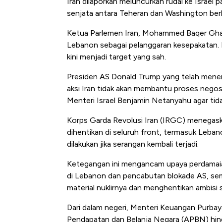
Iran dilaporkan meluncurkan rudal ke Israel
Begini 
senjata antara Teheran dan Washington berlak
di Jama
Ketua Parlemen Iran, Mohammed Baqer Ghalib
Lebanon sebagai pelanggaran kesepakatan. 
kini menjadi target yang sah.
Presiden AS Donald Trump yang telah mene
aksi Iran tidak akan membantu proses nego
Menteri Israel Benjamin Netanyahu agar tid
Korps Garda Revolusi Iran (IRGC) menegaska
dihentikan di seluruh front, termasuk Leban
dilakukan jika serangan kembali terjadi.
Ketegangan ini mengancam upaya perdamaia
di Lebanon dan pencabutan blokade AS, s
material nuklirnya dan menghentikan ambisi s
Dari dalam negeri, Menteri Keuangan Purba
Pendapatan dan Belanja Negara (APBN) hin