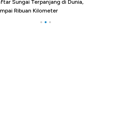
jang di Dunia,
Negara yang Warganya Sering
eter
Melancong Luar Negeri, RI ke Bera