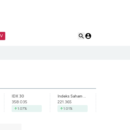
TV
IDX 30
Indeks Saham Syariah Indonesia
358.035
221.365
1.07
%
1.01
%