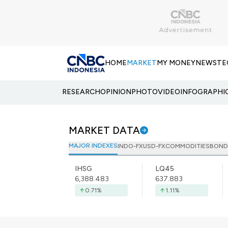
HOME
MARKET
MY MONEY
NEWS
TE
RESEARCH
OPINION
PHOTO
VIDEO
INFOGRAPHI
MARKET DATA
MAJOR INDEXES
INDO-FX
USD-FX
COMMODITIES
BOND
IHSG
LQ45
6,388.483
637.883
0.71
%
1.11
%