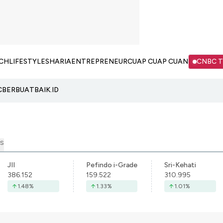
CH
LIFESTYLE
SHARIA
ENTREPRENEUR
CUAP CUAP CUAN
CNBC 
C
BERBUATBAIK.ID
S
JII
Pefindo i-Grade
Sri-Kehati
386.152
159.522
310.995
1.48
%
1.33
%
1.01
%