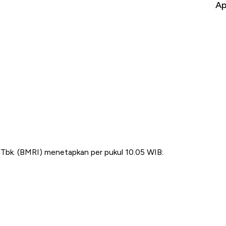
ng-Airbus?
Baik Buat Pengusaha RI
Ap
 Tbk. (BMRI) menetapkan per pukul 10.05 WIB: