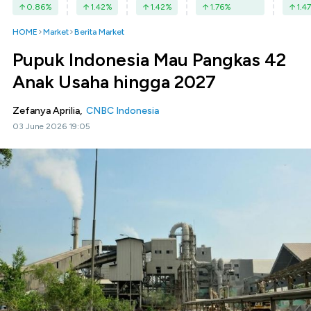
0.86
%
1.42
%
1.42
%
1.76
%
1.47
HOME
Market
Berita Market
Pupuk Indonesia Mau Pangkas 42
Anak Usaha hingga 2027
Zefanya Aprilia,
CNBC Indonesia
03 June 2026 19:05