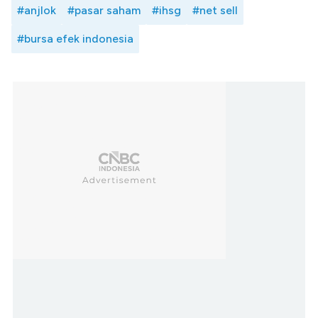
#anjlok
#pasar saham
#ihsg
#net sell
#bursa efek indonesia