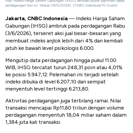
Foto: Indeks Harga Saham Gabungan (IHSG) kembali anjlok signifikan pada
perdagangan hari ini, Selasa (19/5/2026). (CNBC Indonesia/Tri Susilo)
Jakarta, CNBC Indonesia
— Indeks Harga Saham
Gabungan (IHSG) ambruk pada perdagangan Rabu
(3/6/2026), terseret aksi jual besar-besaran yang
membuat indeks anjlok lebih dari 4% dan kembali
jatuh ke bawah level psikologis 6.000.
Mengutip data perdagangan hingga pukul 11.00
WIB, IHSG tercatat turun 248,31 poin atau 4,01%
ke posisi 5.947,12. Pelemahan ini terjadi setelah
indeks dibuka di level 6.207,10 dan sempat
menyentuh level tertinggi 6.213,80.
Aktivitas perdagangan juga terbilang ramai. Nilai
transaksi mencapai Rp11,60 triliun dengan volume
perdagangan menyentuh 18,04 miliar saham dalam
1,384 juta kali transaksi.