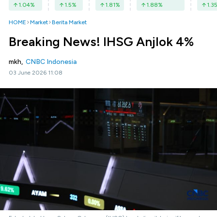
1.04
%
1.5
%
1.81
%
1.88
%
1.3
HOME
Market
Berita Market
Breaking News! IHSG Anjlok 4%
mkh,
CNBC Indonesia
03 June 2026 11:08