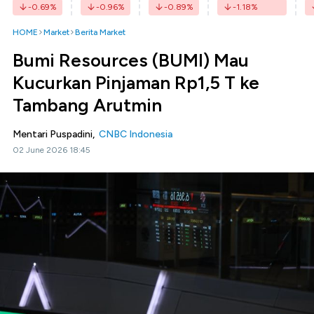
-0.69
%
-0.96
%
-0.89
%
-1.18
%
HOME
Market
Berita Market
Bumi Resources (BUMI) Mau
Kucurkan Pinjaman Rp1,5 T ke
Tambang Arutmin
Mentari Puspadini,
CNBC Indonesia
02 June 2026 18:45