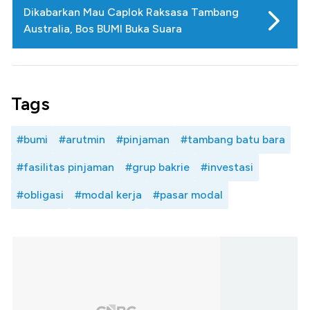
Dikabarkan Mau Caplok Raksasa Tambang
Australia, Bos BUMI Buka Suara
Tags
#bumi
#arutmin
#pinjaman
#tambang batu bara
#fasilitas pinjaman
#grup bakrie
#investasi
#obligasi
#modal kerja
#pasar modal