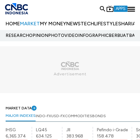
APPS
HOME
MARKET
MY MONEY
NEWS
TECH
LIFESTYLE
SHARIA
E
RESEARCH
OPINION
PHOTO
VIDEO
INFOGRAPHIC
BERBUATBAIK.
MARKET DATA
MAJOR INDEXES
INDO-FX
USD-FX
COMMODITIES
BONDS
IHSG
LQ45
JII
Pefindo i-Grade
Sr
6,365.374
634.125
383.968
158.478
3