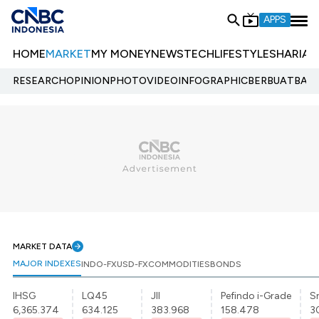
APPS
HOME
MARKET
MY MONEY
NEWS
TECH
LIFESTYLE
SHARIA
E
RESEARCH
OPINION
PHOTO
VIDEO
INFOGRAPHIC
BERBUATBAIK.
MARKET DATA
MAJOR INDEXES
INDO-FX
USD-FX
COMMODITIES
BONDS
IHSG
LQ45
JII
Pefindo i-Grade
Sr
6,365.374
634.125
383.968
158.478
3