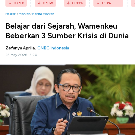
-0.69
%
-0.96
%
-0.89
%
-1.18
%
HOME
Market
Berita Market
Belajar dari Sejarah, Wamenkeu
Beberkan 3 Sumber Krisis di Dunia
Zefanya Aprilia,
CNBC Indonesia
25 May 2026 13:20