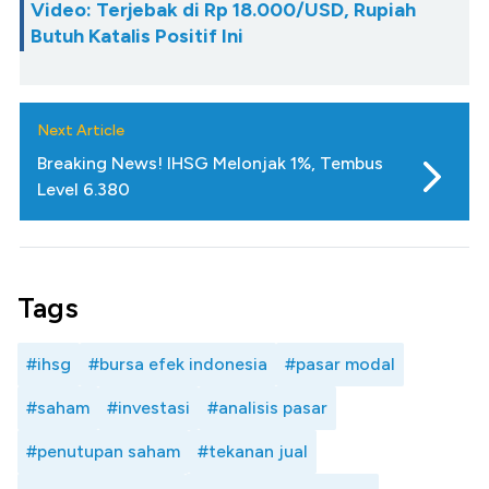
Video: Terjebak di Rp 18.000/USD, Rupiah
Butuh Katalis Positif Ini
Next Article
Breaking News! IHSG Melonjak 1%, Tembus
Level 6.380
Tags
#ihsg
#bursa efek indonesia
#pasar modal
#saham
#investasi
#analisis pasar
#penutupan saham
#tekanan jual