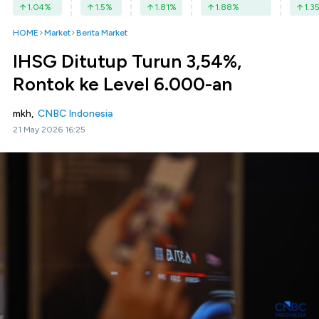
1.04
%
1.5
%
1.81
%
1.88
%
1.3
HOME
Market
Berita Market
IHSG Ditutup Turun 3,54%,
Rontok ke Level 6.000-an
mkh,
CNBC Indonesia
21 May 2026 16:25