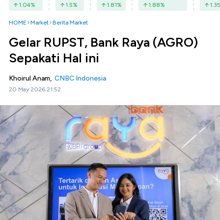
1.04
%
1.5
%
1.81
%
1.88
%
1.3
HOME
Market
Berita Market
Gelar RUPST, Bank Raya (AGRO)
Sepakati Hal ini
Khoirul Anam,
CNBC Indonesia
20 May 2026 21:52