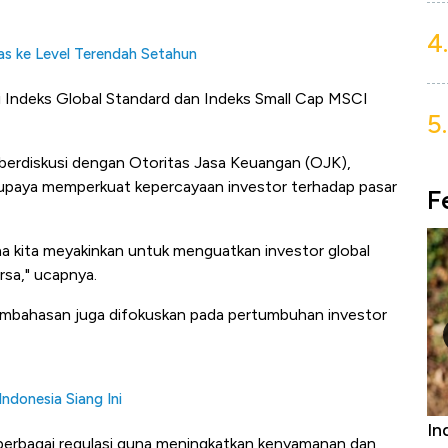
4.
as ke Level Terendah Setahun
di Indeks Global Standard dan Indeks Small Cap MSCI
5.
erdiskusi dengan Otoritas Jasa Keuangan (OJK),
it upaya memperkuat kepercayaan investor terhadap pasar
F
na kita meyakinkan untuk menguatkan investor global
rsa," ucapnya.
embahasan juga difokuskan pada pertumbuhan investor
ndonesia Siang Ini
rniture &
Industri Susu Jadi Bintang Baru Ekonomi
5 
erbagai regulasi guna meningkatkan kenyamanan dan