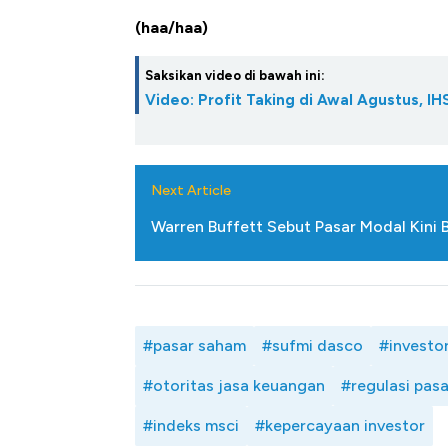
(haa/haa)
Saksikan video di bawah ini:
Video: Profit Taking di Awal Agustus, 
Next Article
Warren Buffett Sebut Pasar Modal Kini B
#pasar saham
#sufmi dasco
#investor
#otoritas jasa keuangan
#regulasi pas
#indeks msci
#kepercayaan investor