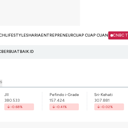
CH
LIFESTYLE
SHARIA
ENTREPRENEUR
CUAP CUAP CUAN
CNBC 
C
BERBUATBAIK.ID
S
JII
Pefindo i-Grade
Sri-Kehati
380.533
157.424
307.881
-0.68
%
-0.41
%
-0.02
%