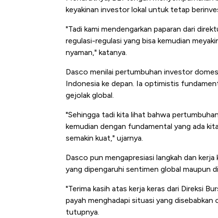
Alas Kaki Tumbuh Double Dig
keyakinan investor lokal untuk tetap berinve
"Tadi kami mendengarkan paparan dari dire
regulasi-regulasi yang bisa kemudian meyak
nyaman," katanya.
Dasco menilai pertumbuhan investor domest
Indonesia ke depan. Ia optimistis fundamen
gejolak global.
"Sehingga tadi kita lihat bahwa pertumbuhan 
kemudian dengan fundamental yang ada kita
semakin kuat," ujarnya.
Dasco pun mengapresiasi langkah dan kerja
yang dipengaruhi sentimen global maupun d
"Terima kasih atas kerja keras dari Direksi 
payah menghadapi situasi yang disebabkan ol
tutupnya.