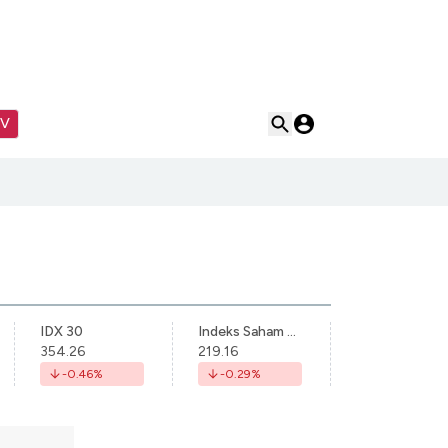
TV
IDX 30
Indeks Saham Syariah Indonesia
354.26
219.16
-0.46
%
-0.29
%