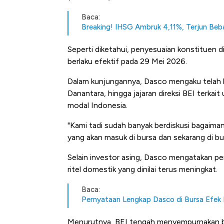
Baca:
Breaking! IHSG Ambruk 4,11%, Terjun Beb
Seperti diketahui, penyesuaian konstituen 
berlaku efektif pada 29 Mei 2026.
Dalam kunjungannya, Dasco mengaku telah b
Danantara, hingga jajaran direksi BEI terka
modal Indonesia.
"Kami tadi sudah banyak berdiskusi bagaima
yang akan masuk di bursa dan sekarang di bu
Selain investor asing, Dasco mengatakan p
ritel domestik yang dinilai terus meningkat.
Baca:
Pernyataan Lengkap Dasco di Bursa Efek I
Bangkit dari Kubur! Bisnis Fu
Menurutnya, BEI tengah menyempurnakan b