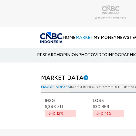
HOME
MARKET
MY MONEY
NEWS
TE
RESEARCH
OPINION
PHOTO
VIDEO
INFOGRAPHI
MARKET DATA
MAJOR INDEXES
INDO-FX
USD-FX
COMMODITIES
BOND
IHSG
LQ45
6,343.711
630.859
-0.12
%
-0.49
%