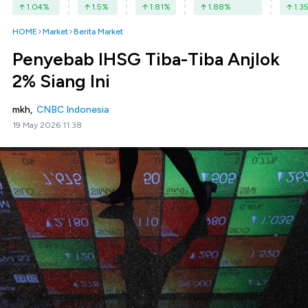
1.04
%
1.5
%
1.81
%
1.88
%
1.3
HOME
Market
Berita Market
Penyebab IHSG Tiba-Tiba Anjlok
2% Siang Ini
mkh,
CNBC Indonesia
19 May 2026 11:38