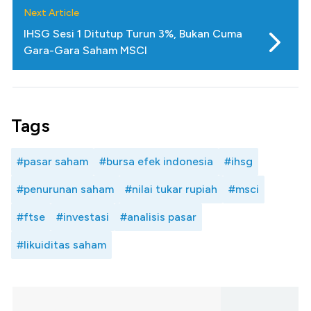
Next Article
IHSG Sesi 1 Ditutup Turun 3%, Bukan Cuma
Gara-Gara Saham MSCI
Tags
#pasar saham
#bursa efek indonesia
#ihsg
#penurunan saham
#nilai tukar rupiah
#msci
#ftse
#investasi
#analisis pasar
#likuiditas saham