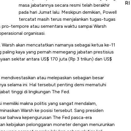
git
RI
masa jabatannya secara resmi telah berakhir
pada hari Jumat lalu. Meskipun demikian, Powell
tercatat masih terus menjalankan tugas-tugas
us pro-tempore atau sementara waktu sampai Warsh
operasional organisasi.
, Warsh akan mencatatkan namanya sebagai ketua ke-11
ng paling kaya yang pernah memegang jabatan prestisius
aan sekitar antara US$ 170 juta (Rp 3 triliun) dan US$
k mendivestasikan atau melepaskan sebagian besar
nya selama ini. Hal tersebut penting demi mematuhi
jabat tinggi di lingkungan The Fed.
si memiliki makna politis yang sangat mendalam,
inasikan Warsh ke posisi tersebut. Sang presiden
sar bahwa kepengurusan The Fed pasca-era
kan kebijakan pelonggaran moneter dengan menurunkan