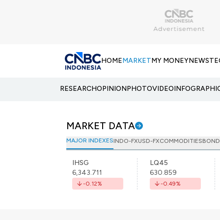
HOME
MARKET
MY MONEY
NEWS
TE
RESEARCH
OPINION
PHOTO
VIDEO
INFOGRAPHI
MARKET DATA
MAJOR INDEXES
INDO-FX
USD-FX
COMMODITIES
BOND
IHSG
LQ45
6,343.711
630.859
-0.12
%
-0.49
%