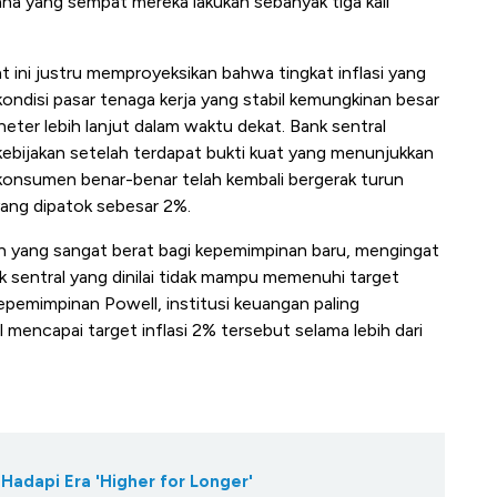
na yang sempat mereka lakukan sebanyak tiga kali
t ini justru memproyeksikan bahwa tingkat inflasi yang
ndisi pasar tenaga kerja yang stabil kemungkinan besar
er lebih lanjut dalam waktu dekat. Bank sentral
kebijakan setelah terdapat bukti kuat yang menunjukkan
t konsumen benar-benar telah kembali bergerak turun
yang dipatok sebesar 2%.
mah yang sangat berat bagi kepemimpinan baru, mengingat
sentral yang dinilai tidak mampu memenuhi target
kepemimpinan Powell, institusi keuangan paling
l mencapai target inflasi 2% tersebut selama lebih dari
 Hadapi Era 'Higher for Longer'