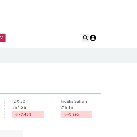
TV
IDX 30
Indeks Saham Syariah Indonesia
354.26
219.16
-0.46
%
-0.29
%