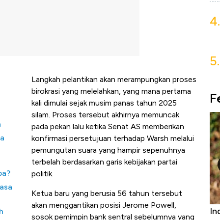
4.
5.
Langkah pelantikan akan merampungkan proses
birokrasi yang melelahkan, yang mana pertama
F
kali dimulai sejak musim panas tahun 2025
silam. Proses tersebut akhirnya memuncak
a
pada pekan lalu ketika Senat AS memberikan
ga
konfirmasi persetujuan terhadap Warsh melalui
pemungutan suara yang hampir sepenuhnya
terbelah berdasarkan garis kebijakan partai
pa?
politik.
lasa
Ketua baru yang berusia 56 tahun tersebut
akan menggantikan posisi Jerome Powell,
Furniture &
Industri Susu Jadi Bintang Baru Ekonomi
h
sosok pemimpin bank sentral sebelumnya yang