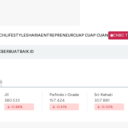
CH
LIFESTYLE
SHARIA
ENTREPRENEUR
CUAP CUAP CUAN
CNBC 
C
BERBUATBAIK.ID
S
JII
Pefindo i-Grade
Sri-Kehati
380.533
157.424
307.881
-0.68
%
-0.41
%
-0.02
%