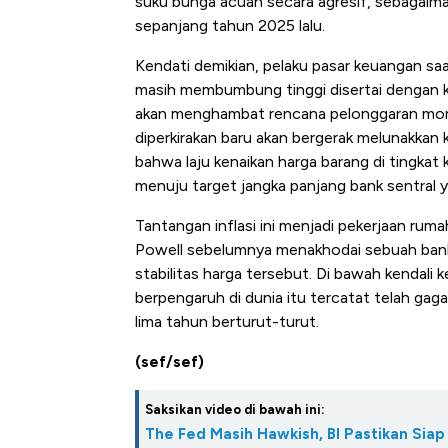
suku bunga acuan secara agresif, sebagaima
sepanjang tahun 2025 lalu.
Kendati demikian, pelaku pasar keuangan saa
masih membumbung tinggi disertai dengan ko
akan menghambat rencana pelonggaran monet
diperkirakan baru akan bergerak melunakkan 
bahwa laju kenaikan harga barang di tingka
menuju target jangka panjang bank sentral 
Tantangan inflasi ini menjadi pekerjaan ru
Powell sebelumnya menakhodai sebuah bank 
stabilitas harga tersebut. Di bawah kendali 
berpengaruh di dunia itu tercatat telah gaga
lima tahun berturut-turut.
(sef/sef)
Saksikan video di bawah ini:
The Fed Masih Hawkish, BI Pastikan Siap