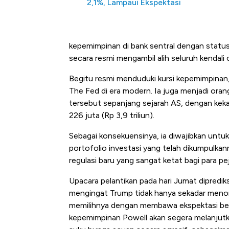
2,1%, Lampaui Ekspektasi
Alas Kaki Tumbuh Double Di
kepemimpinan di bank sentral dengan stat
secara resmi mengambil alih seluruh kendali 
Begitu resmi menduduki kursi kepemimpinan
The Fed di era modern. Ia juga menjadi ora
tersebut sepanjang sejarah AS, dengan kekay
226 juta (Rp 3,9 triliun).
Sebagai konsekuensinya, ia diwajibkan untu
portofolio investasi yang telah dikumpulkan
regulasi baru yang sangat ketat bagi para pe
Upacara pelantikan pada hari Jumat dipredik
mengingat Trump tidak hanya sekadar menom
memilihnya dengan membawa ekspektasi be
kepemimpinan Powell akan segera melanjut