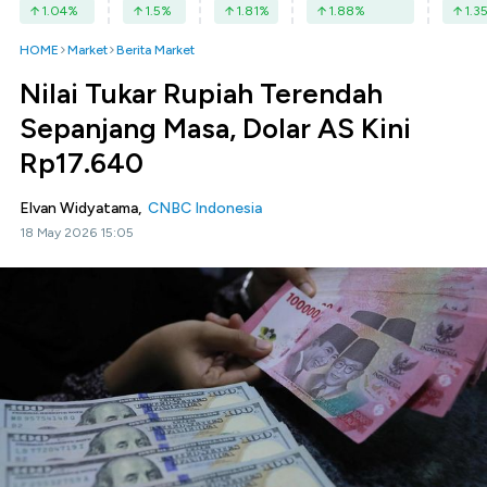
1.04
%
1.5
%
1.81
%
1.88
%
1.3
HOME
Market
Berita Market
Nilai Tukar Rupiah Terendah
Sepanjang Masa, Dolar AS Kini
Rp17.640
Elvan Widyatama,
CNBC Indonesia
18 May 2026 15:05