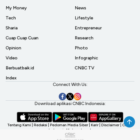
My Money
News
Tech
Lifestyle
Sharia
Entrepreneur
Cuap Cuap Cuan
Research
Opinion
Photo
Video
Infographic
Berbuatbaik.id
CNBC TV
Index
Connect With Us:
Download aplikasi CNBC Indonesia:
Tentang Kami
|
Redaksi
|
Pedoman Media Siber
|
Karir
|
Disclaimer
|
CNBC
Indonesia My Investment
©2026 CNBC Indonesia, A Transmedia Company