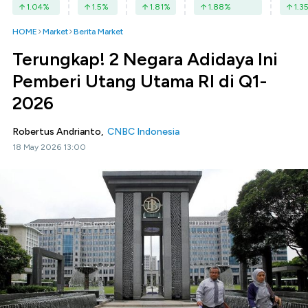
1.04
%
1.5
%
1.81
%
1.88
%
1.3
HOME
Market
Berita Market
Terungkap! 2 Negara Adidaya Ini
Pemberi Utang Utama RI di Q1-
2026
Robertus Andrianto,
CNBC Indonesia
18 May 2026 13:00