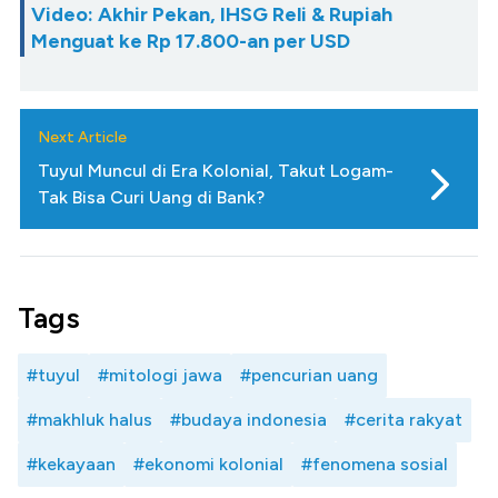
Video: Akhir Pekan, IHSG Reli & Rupiah
Menguat ke Rp 17.800-an per USD
Next Article
Tuyul Muncul di Era Kolonial, Takut Logam-
Tak Bisa Curi Uang di Bank?
Tags
#tuyul
#mitologi jawa
#pencurian uang
#makhluk halus
#budaya indonesia
#cerita rakyat
#kekayaan
#ekonomi kolonial
#fenomena sosial