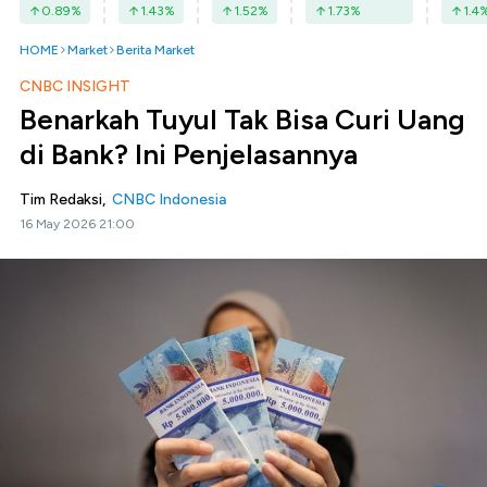
0.89
%
1.43
%
1.52
%
1.73
%
1.4
HOME
Market
Berita Market
CNBC INSIGHT
Benarkah Tuyul Tak Bisa Curi Uang
di Bank? Ini Penjelasannya
Tim Redaksi,
CNBC Indonesia
16 May 2026 21:00