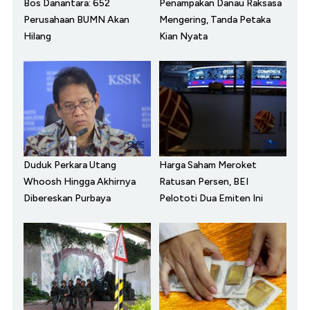
Bos Danantara: 652
Penampakan Danau Raksasa
Perusahaan BUMN Akan
Mengering, Tanda Petaka
Hilang
Kian Nyata
Duduk Perkara Utang
Harga Saham Meroket
Whoosh Hingga Akhirnya
Ratusan Persen, BEI
Dibereskan Purbaya
Pelototi Dua Emiten Ini