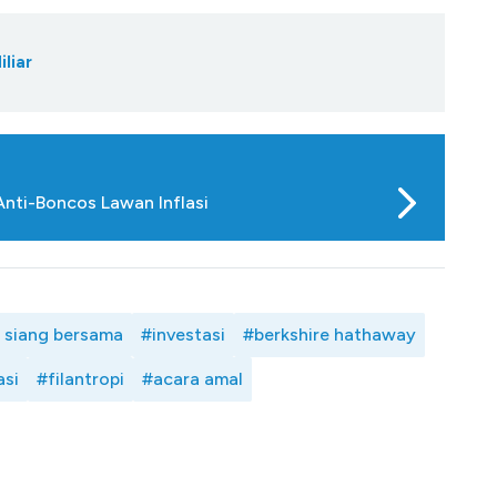
liar
Anti-Boncos Lawan Inflasi
 siang bersama
#investasi
#berkshire hathaway
si
#filantropi
#acara amal