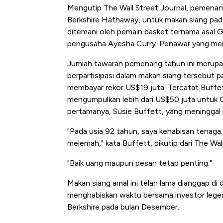
Mengutip The Wall Street Journal, pemena
Berkshire Hathaway, untuk makan siang pad
ditemani oleh pemain basket ternama asal Go
pengusaha Ayesha Curry. Penawar yang me
Jumlah tawaran pemenang tahun ini merupaka
berpartisipasi dalam makan siang tersebut 
membayar rekor US$19 juta. Tercatat Buffe
mengumpulkan lebih dari US$50 juta untuk Gl
pertamanya, Susie Buffett, yang meninggal
"Pada usia 92 tahun, saya kehabisan tenag
melemah," kata Buffett, dikutip dari The Wal
"Baik uang maupun pesan tetap penting."
Makan siang amal ini telah lama dianggap di
menghabiskan waktu bersama investor legend
Berkshire pada bulan Desember.
Kongo Tutup Keran Ekspor, 