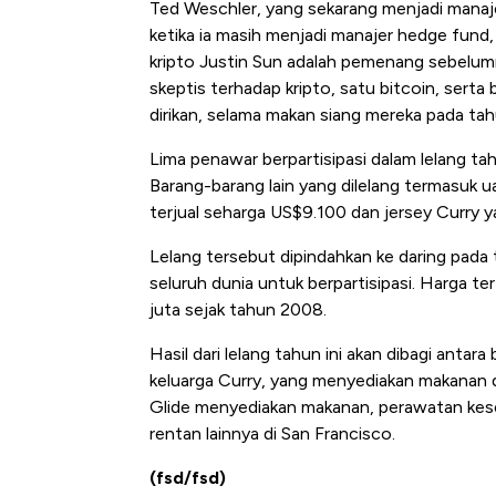
Ted Weschler, yang sekarang menjadi manaje
Tembaga Terbang ke Zona B
ketika ia masih menjadi manajer hedge fund,
kripto Justin Sun adalah pemenang sebelum
skeptis terhadap kripto, satu bitcoin, serta 
dirikan, selama makan siang mereka pada ta
Lima penawar berpartisipasi dalam lelang ta
Barang-barang lain yang dilelang termasuk 
terjual seharga US$9.100 dan jersey Curry 
Lelang tersebut dipindahkan ke daring pad
seluruh dunia untuk berpartisipasi. Harga te
juta sejak tahun 2008.
Hasil dari lelang tahun ini akan dibagi antara
keluarga Curry, yang menyediakan makanan d
Glide menyediakan makanan, perawatan kes
rentan lainnya di San Francisco.
(fsd/fsd)