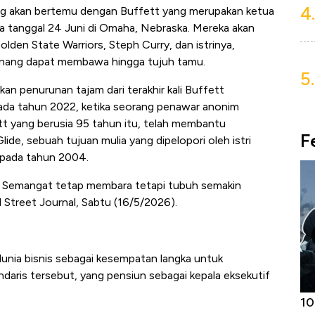
4.
ng akan bertemu dengan Buffett yang merupakan ketua
a tanggal 24 Juni di Omaha, Nebraska. Mereka akan
lden State Warriors, Steph Curry, dan istrinya,
nang dapat membawa hingga tujuh tamu.
5.
n penurunan tajam dari terakhir kali Buffett
pada tahun 2022, ketika seorang penawar anonim
tt yang berusia 95 tahun itu, telah membantu
F
ide, sebuah tujuan mulia yang dipelopori oleh istri
 pada tahun 2004.
a. Semangat tetap membara tetapi tubuh semakin
l Street Journal, Sabtu (16/5/2026).
 dunia bisnis sebagai kesempatan langka untuk
aris tersebut, yang pensiun sebagai kepala eksekutif
Harga
Adu Panas Kinerja Emiten Minyak RI,
10