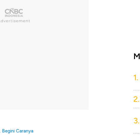
M
1.
2.
3.
n, Begini Caranya