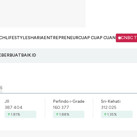
CH
LIFESTYLE
SHARIA
ENTREPRENEUR
CUAP CUAP CUAN
CNBC 
C
BERBUATBAIK.ID
S
JII
Pefindo i-Grade
Sri-Kehati
387.404
160.377
312.025
1.81
%
1.88
%
1.35
%