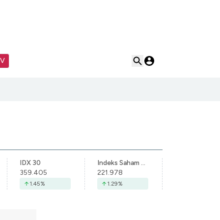
TV
IDX 30
Indeks Saham Syariah Indonesia
359.405
221.978
1.45
%
1.29
%