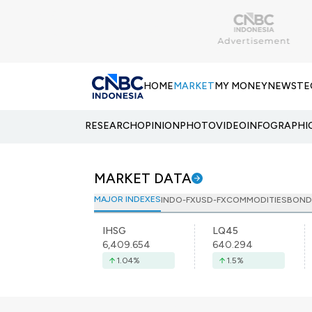
HOME
MARKET
MY MONEY
NEWS
TE
RESEARCH
OPINION
PHOTO
VIDEO
INFOGRAPHI
MARKET DATA
MAJOR INDEXES
INDO-FX
USD-FX
COMMODITIES
BOND
IHSG
LQ45
6,409.654
640.294
1.04
%
1.5
%