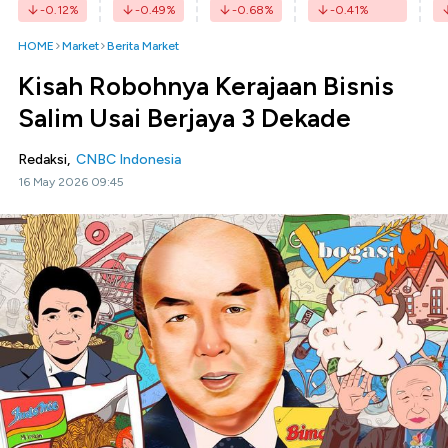
-0.12
%
-0.49
%
-0.68
%
-0.41
%
HOME
Market
Berita Market
Kisah Robohnya Kerajaan Bisnis
Salim Usai Berjaya 3 Dekade
Redaksi,
CNBC Indonesia
16 May 2026 09:45