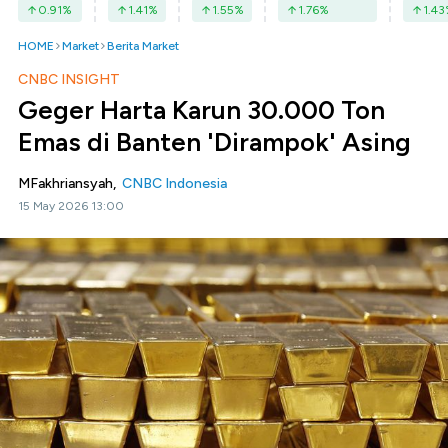
0.91
%
1.41
%
1.55
%
1.76
%
1.43
HOME
Market
Berita Market
CNBC INSIGHT
Geger Harta Karun 30.000 Ton
Emas di Banten 'Dirampok' Asing
MFakhriansyah,
CNBC Indonesia
15 May 2026 13:00