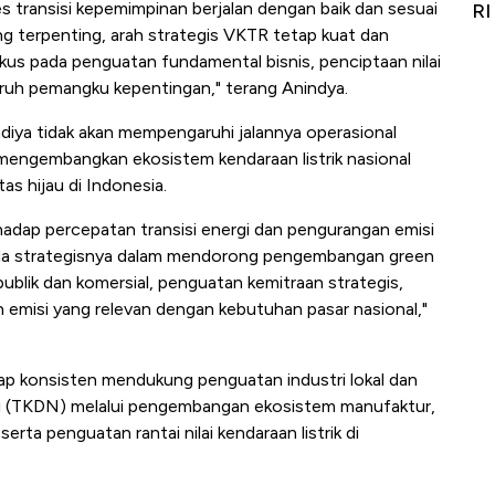
transisi kepemimpinan berjalan dengan baik dan sesuai
Alas Kaki Tumbuh Double Digit
RI
ang terpenting, arah strategis VKTR tetap kuat dan
us pada penguatan fundamental bisnis, penciptaan nilai
uruh pemangku kepentingan," terang Anindya.
diya tidak akan mempengaruhi jalannya operasional
mengembangkan ekosistem kendaraan listrik nasional
as hijau di Indonesia.
adap percepatan transisi energi dan pengurangan emisi
nda strategisnya dalam mendorong pengembangan green
 publik dan komersial, penguatan kemitraan strategis,
 emisi yang relevan dengan kebutuhan pasar nasional,"
tap konsisten mendukung penguatan industri lokal dan
i (TKDN) melalui pengembangan ekosistem manufaktur,
serta penguatan rantai nilai kendaraan listrik di