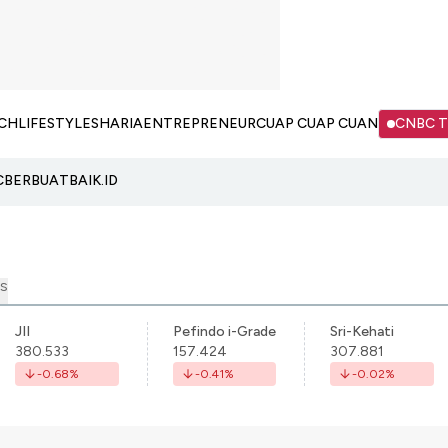
CH
LIFESTYLE
SHARIA
ENTREPRENEUR
CUAP CUAP CUAN
CNBC 
C
BERBUATBAIK.ID
S
JII
Pefindo i-Grade
Sri-Kehati
380.533
157.424
307.881
-0.68
%
-0.41
%
-0.02
%