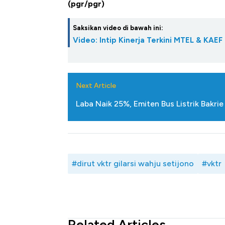
(pgr/pgr)
Saksikan video di bawah ini:
Video: Intip Kinerja Terkini MTEL & KAEF
Next Article
Laba Naik 25%, Emiten Bus Listrik Bakr
#dirut vktr gilarsi wahju setijono
#vktr
Related Articles