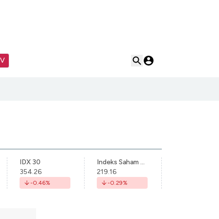
TV
IDX 30
Indeks Saham Syariah Indonesia
354.26
219.16
-0.46
%
-0.29
%