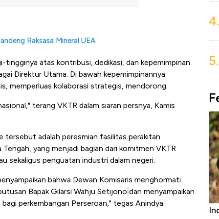
4.
Gandeng Raksasa Mineral UEA
5.
-tingginya atas kontribusi, dedikasi, dan kepemimpinan
bagai Direktur Utama. Di bawah kepemimpinannya
is, memperluas kolaborasi strategis, mendorong
F
asional," terang VKTR dalam siaran persnya, Kamis
 tersebut adalah peresmian fasilitas perakitan
awa Tengah, yang menjadi bagian dari komitmen VKTR
u sekaligus penguatan industri dalam negeri.
, menyampaikan bahwa Dewan Komisaris menghormati
utusan Bapak Gilarsi Wahju Setijono
dan menyampaikan
kan bagi perkembangan Perseroan," tegas Anindya.
Bangkit dari Kubur! Bisnis Furniture &
In