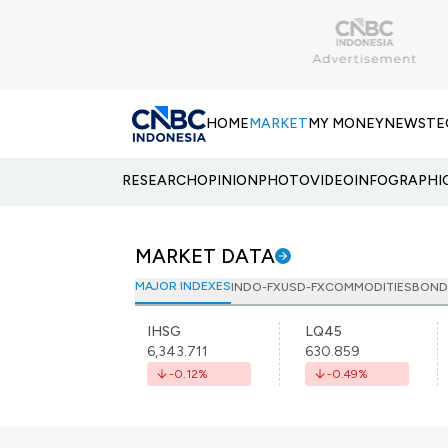
HOME
MARKET
MY MONEY
NEWS
TE
RESEARCH
OPINION
PHOTO
VIDEO
INFOGRAPHI
MARKET DATA
MAJOR INDEXES
INDO-FX
USD-FX
COMMODITIES
BOND
IHSG
LQ45
6,343.711
630.859
-0.12
%
-0.49
%