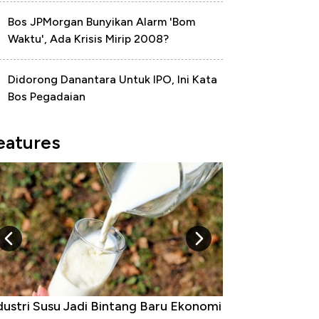
Bos JPMorgan Bunyikan Alarm 'Bom
Waktu', Ada Krisis Mirip 2008?
Didorong Danantara Untuk IPO, Ini Kata
Bos Pegadaian
eatures
dustri Susu Jadi Bintang Baru Ekonomi
5 Raja Ekonomi 