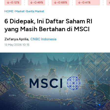
-0.12
%
-0.49
%
-0.68
%
-0.41
%
HOME
Market
Berita Market
6 Didepak, Ini Daftar Saham RI
yang Masih Bertahan di MSCI
Zefanya Aprilia,
CNBC Indonesia
13 May 2026 10:15