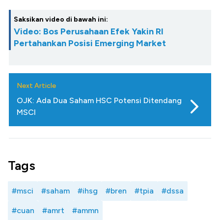
Saksikan video di bawah ini:
Video: Bos Perusahaan Efek Yakin RI
Pertahankan Posisi Emerging Market
Next Article
OJK: Ada Dua Saham HSC Potensi Ditendang
MSCI
Tags
#msci
#saham
#ihsg
#bren
#tpia
#dssa
#cuan
#amrt
#ammn