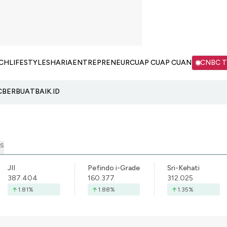
CH
LIFESTYLE
SHARIA
ENTREPRENEUR
CUAP CUAP CUAN
CNBC 
C
BERBUATBAIK.ID
S
JII
Pefindo i-Grade
Sri-Kehati
387.404
160.377
312.025
1.81
%
1.88
%
1.35
%