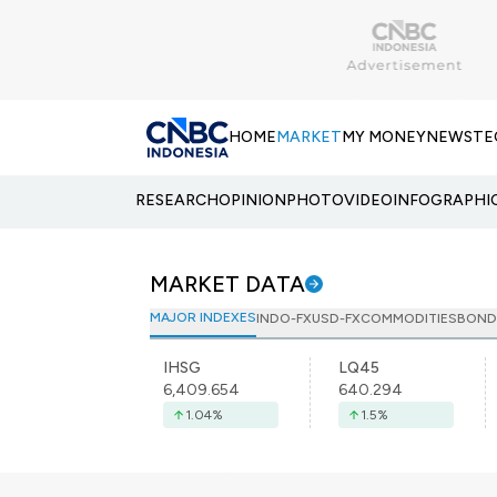
HOME
MARKET
MY MONEY
NEWS
TE
RESEARCH
OPINION
PHOTO
VIDEO
INFOGRAPHI
MARKET DATA
MAJOR INDEXES
INDO-FX
USD-FX
COMMODITIES
BOND
IHSG
LQ45
6,409.654
640.294
1.04
%
1.5
%