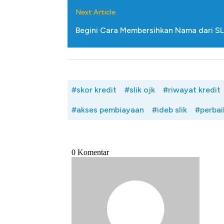
Next Article
Begini Cara Membersihkan Nama dari SL
#skor kredit
#slik ojk
#riwayat kredit
#akses pembiayaan
#ideb slik
#perbai