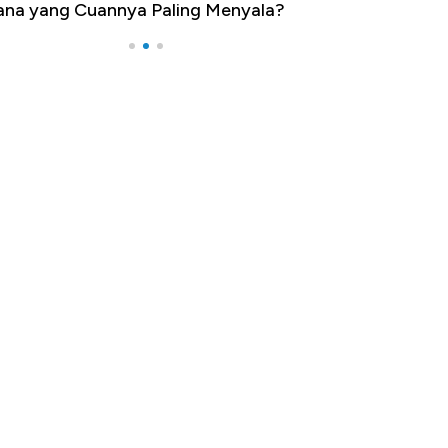
na yang Cuannya Paling Menyala?
Pengangguran Te