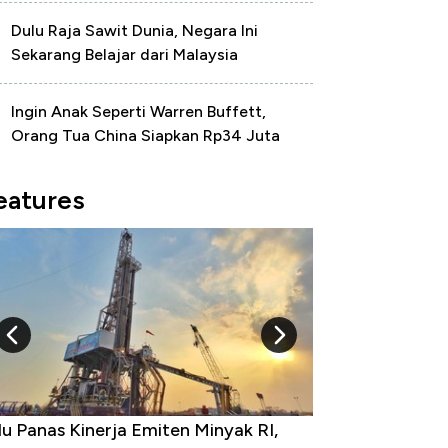
Dulu Raja Sawit Dunia, Negara Ini
Sekarang Belajar dari Malaysia
Ingin Anak Seperti Warren Buffett,
Orang Tua China Siapkan Rp34 Juta
eatures
u Panas Kinerja Emiten Minyak RI,
10 Provinsi den