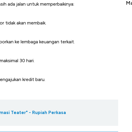
Tembaga Terbang ke Zona Berbahaya
Ma
asih ada jalan untuk memperbaikinya:
kor tidak akan membaik.
aporkan ke lembaga keuangan terkait.
maksimal 30 hari.
engajukan kredit baru.
masi Teater" - Rupiah Perkasa