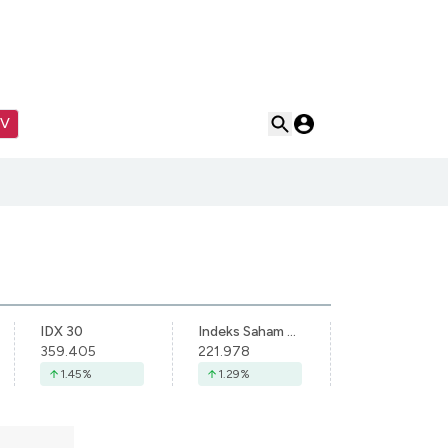
TV
IDX 30
Indeks Saham Syariah Indonesia
359.405
221.978
1.45
%
1.29
%