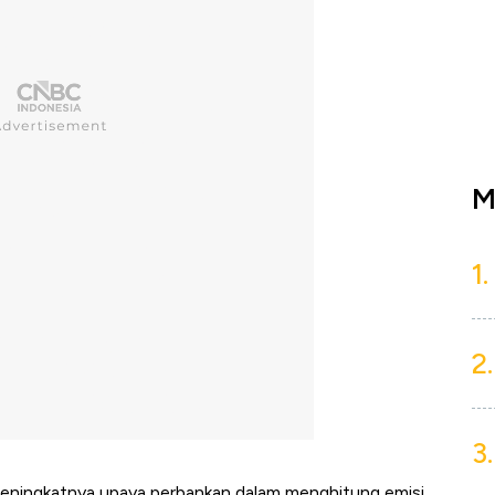
M
1.
2.
3.
meningkatnya upaya perbankan dalam menghitung emisi