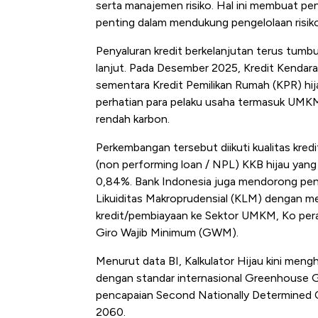
serta manajemen risiko. Hal ini membuat p
penting dalam mendukung pengelolaan risiko
Penyaluran kredit berkelanjutan terus tumbu
lanjut. Pada Desember 2025, Kredit Kendar
sementara Kredit Pemilikan Rumah (KPR) hi
perhatian para pelaku usaha termasuk UM
rendah karbon.
Perkembangan tersebut diikuti kualitas kredi
(non performing loan / NPL) KKB hijau yan
0,84%. Bank Indonesia juga mendorong peng
Likuiditas Makroprudensial (KLM) dengan m
kredit/pembiayaan ke Sektor UMKM, Ko perasi
Giro Wajib Minimum (GWM).
Menurut data BI, Kalkulator Hijau kini mengh
dengan standar internasional Greenhouse Ga
pencapaian Second Nationally Determined 
2060.