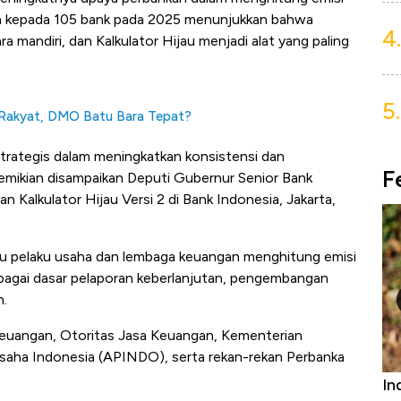
sia kepada 105 bank pada 2025 menunjukkan bahwa
4.
 mandiri, dan Kalkulator Hijau menjadi alat yang paling
5.
k Rakyat, DMO Batu Bara Tepat?
 strategis dalam meningkatkan konsistensi dan
F
demikian disampaikan Deputi Gubernur Senior Bank
 Kalkulator Hijau Versi 2 di Bank Indonesia, Jakarta,
ntu pelaku usaha dan lembaga keuangan menghitung emisi
ebagai dasar pelaporan keberlanjutan, pengembangan
m.
 Keuangan, Otoritas Jasa Keuangan, Kementerian
saha Indonesia (APINDO), serta rekan-rekan Perbanka
Bangkit dari Kubur! Bisnis Furniture &
In