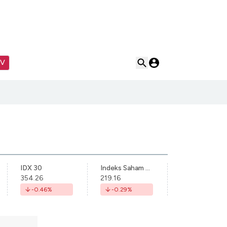
TV
IDX 30
Indeks Saham Syariah Indonesia
354.26
219.16
-0.46
%
-0.29
%