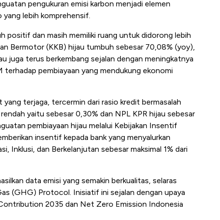
enguatan pengukuran emisi karbon menjadi elemen
 yang lebih komprehensif.
h positif dan masih memiliki ruang untuk didorong lebih
aan Bermotor (KKB) hijau tumbuh sebesar 70,08% (yoy),
jau juga terus berkembang sejalan dengan meningkatnya
KM terhadap pembiayaan yang mendukung ekonomi
t yang terjaga, tercermin dari rasio kredit bermasalah
g rendah yaitu sebesar 0,30% dan NPL KPR hijau sebesar
uatan pembiayaan hijau melalui Kebijakan Insentif
emberikan insentif kepada bank yang menyalurkan
, Inklusi, dan Berkelanjutan sebesar maksimal 1% dari
asilkan data emisi yang semakin berkualitas, selaras
s (GHG) Protocol. Inisiatif ini sejalan dengan upaya
Contribution 2035 dan Net Zero Emission Indonesia