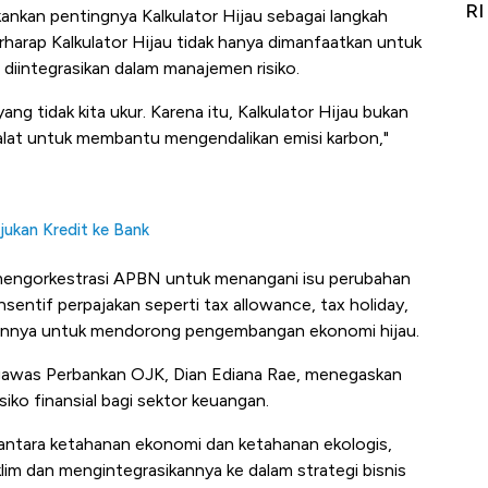
Alas Kaki Tumbuh Double Digit
RI
nkan pentingnya Kalkulator Hijau sebagai langkah
harap Kalkulator Hijau tidak hanya dimanfaatkan untuk
diintegrasikan dalam manajemen risiko.
ng tidak kita ukur. Karena itu, Kalkulator Hijau bukan
 alat untuk membantu mengendalikan emisi karbon,"
Ajukan Kredit ke Bank
ah mengorkestrasi APBN untuk menangani isu perubahan
 insentif perpajakan seperti tax allowance, tax holiday,
 lainnya untuk mendorong pengembangan ekonomi hijau.
ngawas Perbankan OJK, Dian Ediana Rae, menegaskan
iko finansial bagi sektor keuangan.
 antara ketahanan ekonomi dan ketahanan ekologis,
lim dan mengintegrasikannya ke dalam strategi bisnis