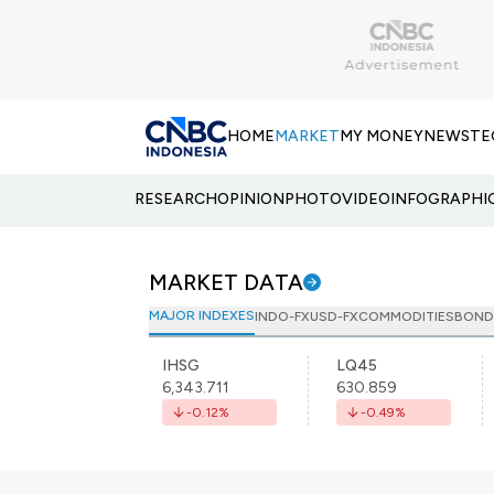
HOME
MARKET
MY MONEY
NEWS
TE
RESEARCH
OPINION
PHOTO
VIDEO
INFOGRAPHI
MARKET DATA
MAJOR INDEXES
INDO-FX
USD-FX
COMMODITIES
BOND
IHSG
LQ45
6,343.711
630.859
-0.12
%
-0.49
%