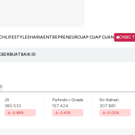
CH
LIFESTYLE
SHARIA
ENTREPRENEUR
CUAP CUAP CUAN
CNBC 
C
BERBUATBAIK.ID
S
JII
Pefindo i-Grade
Sri-Kehati
380.533
157.424
307.881
-0.68
%
-0.41
%
-0.02
%