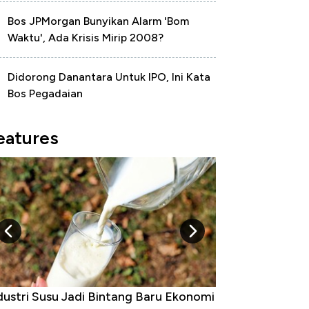
Bos JPMorgan Bunyikan Alarm 'Bom
Waktu', Ada Krisis Mirip 2008?
Didorong Danantara Untuk IPO, Ini Kata
Bos Pegadaian
eatures
dustri Susu Jadi Bintang Baru Ekonomi
5 Raja Ekonomi 