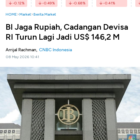
-0.12
%
-0.49
%
-0.68
%
-0.41
%
HOME
Market
Berita Market
BI Jaga Rupiah, Cadangan Devisa
RI Turun Lagi Jadi US$ 146,2 M
Arrijal Rachman,
CNBC Indonesia
08 May 2026 10:41