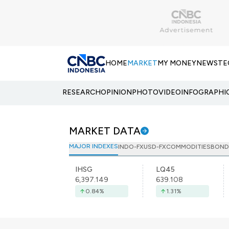
HOME
MARKET
MY MONEY
NEWS
TE
RESEARCH
OPINION
PHOTO
VIDEO
INFOGRAPHI
MARKET DATA
MAJOR INDEXES
INDO-FX
USD-FX
COMMODITIES
BOND
IHSG
LQ45
6,397.149
639.108
0.84
%
1.31
%