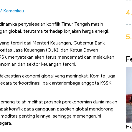
4.
MV Kemenkeu
inamika penyelesaian konflik Timur Tengah masih
gan global, terutama terhadap lonjakan harga energi.
5.
ang terdiri dari Menteri Keuangan, Gubernur Bank
toritas Jasa Keuangan (OJK), dan Ketua Dewan
F
S), menyatakan akan terus mencermati dan melakukan
onomian dan sektor keuangan terkini.
tidakpastian ekonomi global yang meningkat. Komite juga
ecara terkoordinasi, baik antarlembaga anggota KSSK
 memang telah melihat prospek perekonomian dunia makin
ampak konflik pada gangguan pasokan global mendorong
komoditas penting lainnya, sehingga memengaruhi
egara.
Ini Kekuatan Uang Embraer Kuasai
Ha