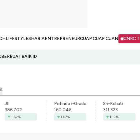
CH
LIFESTYLE
SHARIA
ENTREPRENEUR
CUAP CUAP CUAN
CNBC 
C
BERBUATBAIK.ID
S
JII
Pefindo i-Grade
Sri-Kehati
386.702
160.046
311.323
1.62
%
1.67
%
1.12
%