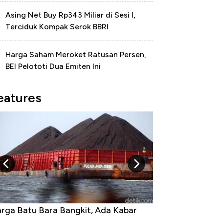
Asing Net Buy Rp343 Miliar di Sesi I,
Terciduk Kompak Serok BBRI
Harga Saham Meroket Ratusan Persen,
BEI Pelototi Dua Emiten Ini
eatures
rga Batu Bara Bangkit, Ada Kabar
Harga Emas Jatu