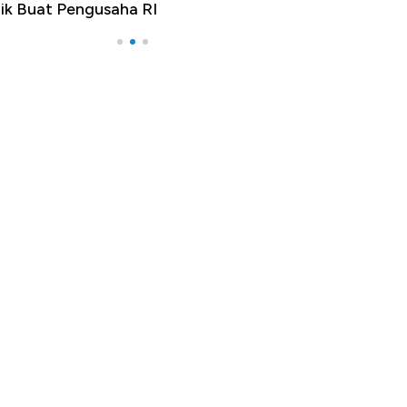
ik Buat Pengusaha RI
Apa yang Sebena