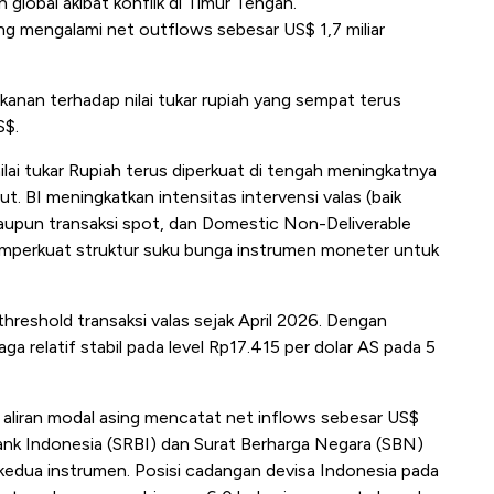
global akibat konflik di Timur Tengah.
g mengalami net outflows sebesar US$ 1,7 miliar
ekanan terhadap nilai tukar rupiah yang sempat terus
S$.
nilai tukar Rupiah terus diperkuat di tengah meningkatnya
t. BI meningkatkan intensitas intervensi valas (baik
upun transaksi spot, dan Domestic Non-Deliverable
mperkuat struktur suku bunga instrumen moneter untuk
threshold transaksi valas sejak April 2026. Dengan
jaga relatif stabil pada level Rp17.415 per dolar AS pada 5
), aliran modal asing mencatat net inflows sebesar US$
Bank Indonesia (SRBI) dan Surat Berharga Negara (SBN)
 kedua instrumen. Posisi cadangan devisa Indonesia pada