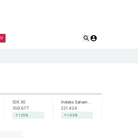
TV
IDX 30
Indeks Saham Syariah Indonesia
358.677
221.424
1.25
%
1.03
%