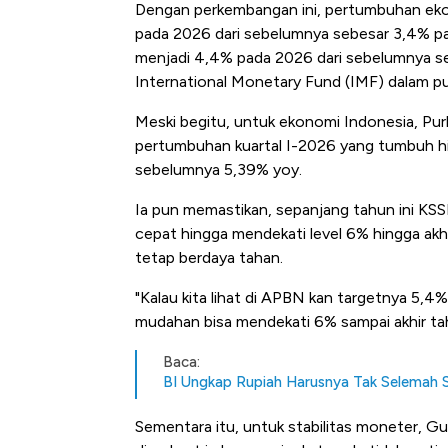
Dengan perkembangan ini, pertumbuhan ek
pada 2026 dari sebelumnya sebesar 3,4% pad
menjadi 4,4% pada 2026 dari sebelumnya se
International Monetary Fund (IMF) dalam pu
Meski begitu, untuk ekonomi Indonesia, Purb
pertumbuhan kuartal I-2026 yang tumbuh hin
sebelumnya 5,39% yoy.
Ia pun memastikan, sepanjang tahun ini KS
cepat hingga mendekati level 6% hingga akhi
tetap berdaya tahan.
"Kalau kita lihat di APBN kan targetnya 5,4%
mudahan bisa mendekati 6% sampai akhir tah
Baca:
BI Ungkap Rupiah Harusnya Tak Selemah S
Sementara itu, untuk stabilitas moneter, Gu