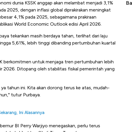
Langit Dunia, Pembunuh Boeing-Airbus?
Ba
onomi dunia KSSK anggap akan melambat menjadi 3,1%
a 2025, dengan inflasi global diprakirakan meningkat
besar 4,1% pada 2025, sebagaimana prakiraan
blikasi World Economic Outlook edisi April 2026.
aya tekankan masih berdaya tahan, terlihat dari laju
gga 5,61%, lebih tinggi dibanding pertumbuhan kuartal
SK berkomitmen untuk menjaga tren pertumbuhan lebih
r 2026. Ditopang oleh stabilitas fiskal pemerintah yang
 ya tahun ini. Kita akan dorong terus ke atas, mudah-
un," tutur Purbaya.
ekarang, Ini Alasannya
bernur BI Perry Warjiyo menegaskan, perlu terus