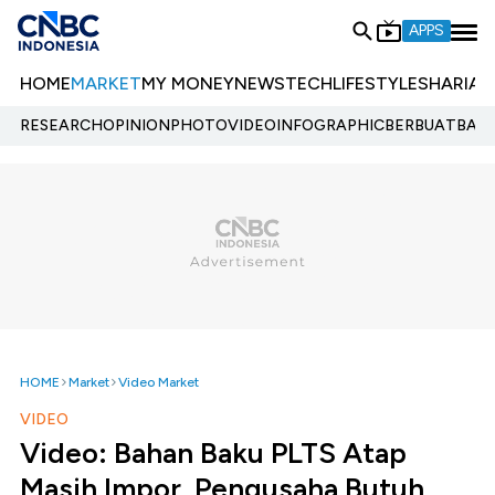
APPS
HOME
MARKET
MY MONEY
NEWS
TECH
LIFESTYLE
SHARIA
E
RESEARCH
OPINION
PHOTO
VIDEO
INFOGRAPHIC
BERBUATBAIK.
HOME
Market
Video Market
VIDEO
Video: Bahan Baku PLTS Atap
Masih Impor, Pengusaha Butuh