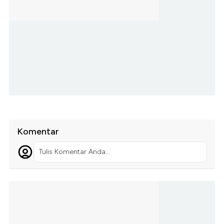
Komentar
Tulis Komentar Anda...