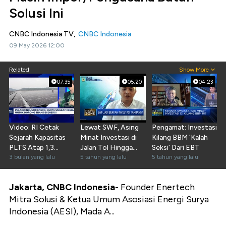
Solusi Ini
CNBC Indonesia TV,
CNBC Indonesia
09 May 2026 12:00
Related
Show More
07:35
05:20
04:23
Video: RI Cetak
Lewat SWF, Asing
Pengamat: Investasi
Sejarah Kapasitas
Minat Investasi di
Kilang BBM 'Kalah
PLTS Atap 1,3
Jalan Tol Hingga
Seksi' Dari EBT
Gigawatt, Apa
3 bulan yang lalu
EBT
5 tahun yang lalu
5 tahun yang lalu
Efeknya?
Jakarta, CNBC Indonesia-
Founder Enertech
Mitra Solusi & Ketua Umum Asosiasi Energi Surya
Indonesia (AESI), Mada A...