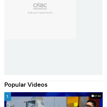
Popular Videos
1.
07:40