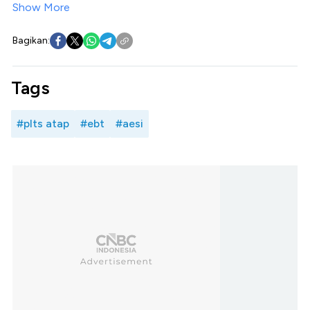
Show More
Bagikan:
Tags
#plts atap
#ebt
#aesi