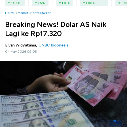
1.04
%
1.5
%
1.81
%
1.88
%
1.3
HOME
Market
Berita Market
Breaking News! Dolar AS Naik
Lagi ke Rp17.320
Elvan Widyatama,
CNBC Indonesia
04 May 2026 09:05