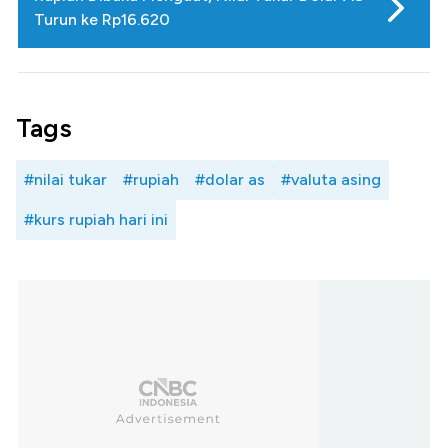
Turun ke Rp16.620
Tags
#nilai tukar
#rupiah
#dolar as
#valuta asing
#kurs rupiah hari ini