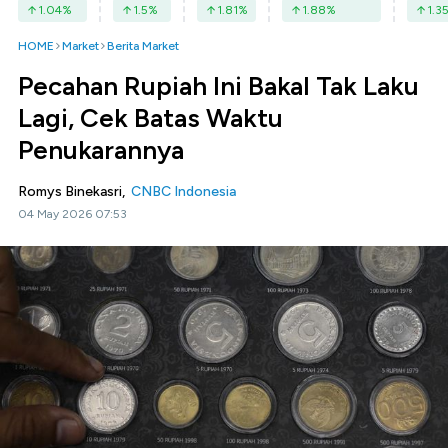
1.04
%
1.5
%
1.81
%
1.88
%
1.3
HOME
Market
Berita Market
Pecahan Rupiah Ini Bakal Tak Laku
Lagi, Cek Batas Waktu
Penukarannya
Romys Binekasri,
CNBC Indonesia
04 May 2026 07:53