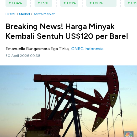
1.04
%
1.5
%
1.81
%
1.88
%
1.3
HOME
Market
Berita Market
Breaking News! Harga Minyak
Kembali Sentuh US$120 per Barel
Emanuella Bungasmara Ega Tirta,
CNBC Indonesia
30 April 2026 09:38