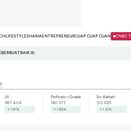
CH
LIFESTYLE
SHARIA
ENTREPRENEUR
CUAP CUAP CUAN
CNBC 
C
BERBUATBAIK.ID
S
JII
Pefindo i-Grade
Sri-Kehati
387.404
160.377
312.025
1.81
%
1.88
%
1.35
%