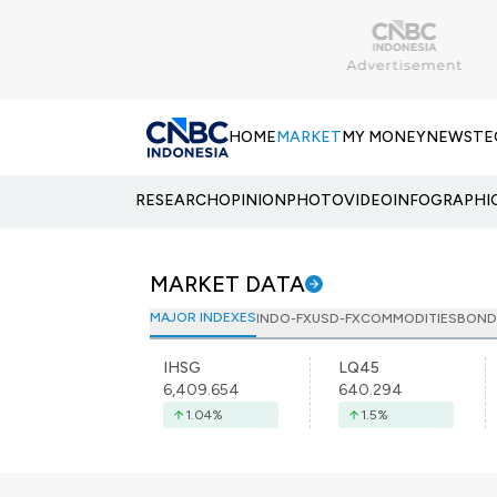
HOME
MARKET
MY MONEY
NEWS
TE
RESEARCH
OPINION
PHOTO
VIDEO
INFOGRAPHI
MARKET DATA
MAJOR INDEXES
INDO-FX
USD-FX
COMMODITIES
BOND
IHSG
LQ45
6,409.654
640.294
1.04
%
1.5
%