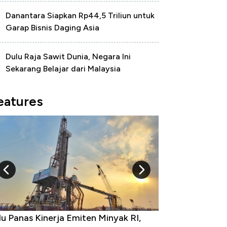
Danantara Siapkan Rp44,5 Triliun untuk
Garap Bisnis Daging Asia
Dulu Raja Sawit Dunia, Negara Ini
Sekarang Belajar dari Malaysia
eatures
u Panas Kinerja Emiten Minyak RI,
10 Provinsi den