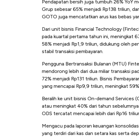
Pendapatan bersih juga tumbuh 26% YoY men
Grup sebesar 65% menjadi Rp138 triliun, da
GOTO juga mencatatkan arus kas bebas yang 
Dari unit bisnis Financial Technology (Fint
pada kuartal pertama tahun ini, meningkat
58% menjadi Rp1,9 triliun, didukung oleh p
stabil transaksi pembayaran.
Pengguna Bertransaksi Bulanan (MTU) Finte
mendorong lebih dari dua miliar transaksi p
72% menjadi Rp131 triliun. Bisnis Pembayar
yang mencapai Rp9,9 triliun, meningkat 59%
Beralih ke unit bisnis On-demand Services 
atau meningkat 40% dari tahun sebelumnya 
ODS tercatat mencapai lebih dari Rp16 triliu
Mengacu pada laporan keuangan konsolidasi
yang terdiri dari kas dan setara kas serta de