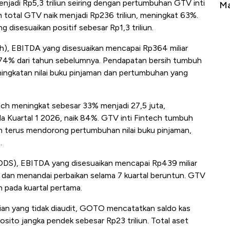
jadi Rp5,3 triliun seiring dengan pertumbuhan GTV inti
Tembaga Terbang ke Zona Berbahaya
Ma
n total GTV naik menjadi Rp236 triliun, meningkat 63%.
disesuaikan positif sebesar Rp1,3 triliun.
ech), EBITDA yang disesuaikan mencapai Rp364 miliar
 674% dari tahun sebelumnya. Pendapatan bersih tumbuh
eningkatan nilai buku pinjaman dan pertumbuhan yang
ch meningkat sebesar 33% menjadi 27,5 juta,
ada Kuartal 1 2026, naik 84%. GTV inti Fintech tumbuh
an terus mendorong pertumbuhan nilai buku pinjaman,
.
(ODS), EBITDA yang disesuaikan mencapai Rp439 miliar
dan menandai perbaikan selama 7 kuartal beruntun. GTV
n pada kuartal pertama.
an yang tidak diaudit, GOTO mencatatkan saldo kas
posito jangka pendek sebesar Rp23 triliun. Total aset