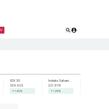
TV
IDX 30
Indeks Saham Syariah Indonesia
359.405
221.978
1.45
%
1.29
%