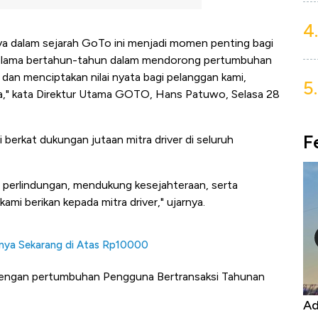
4.
nya dalam sejarah GoTo ini menjadi momen penting bagi
m selama bertahun-tahun dalam mendorong pertumbuhan
 dan menciptakan nilai nyata bagi pelanggan kami,
5.
a," kata Direktur Utama GOTO, Hans Patuwo, Selasa 28
F
berkat dukungan jutaan mitra driver di seluruh
perlindungan, mendukung kesejahteraan, serta
i berikan kepada mitra driver," ujarnya.
arnya Sekarang di Atas Rp10000
 dengan pertumbuhan Pengguna Bertransaksi Tahunan
Kongo Tutup Keran Ekspor, Harga
Ad