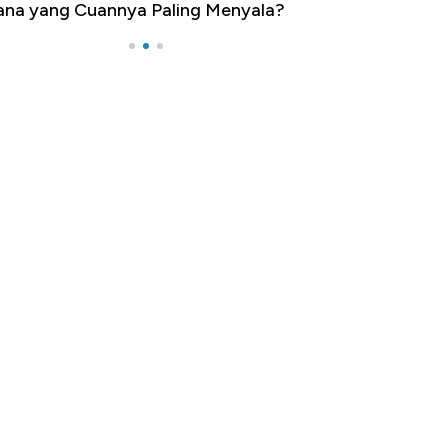
na yang Cuannya Paling Menyala?
Pengangguran Te