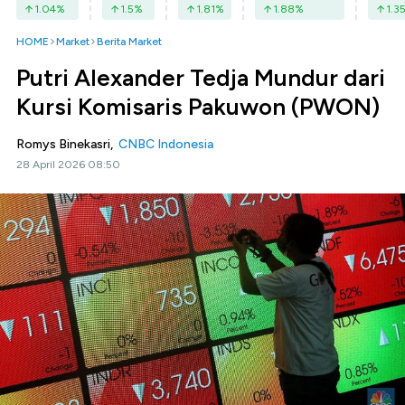
1.04
%
1.5
%
1.81
%
1.88
%
1.3
HOME
Market
Berita Market
Putri Alexander Tedja Mundur dari
Kursi Komisaris Pakuwon (PWON)
Romys Binekasri,
CNBC Indonesia
28 April 2026 08:50