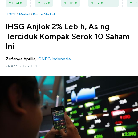
0.74
%
1.27
%
1.05
%
1.51
%
1.2
HOME
Market
Berita Market
IHSG Anjlok 2% Lebih, Asing
Terciduk Kompak Serok 10 Saham
Ini
Zefanya Aprilia,
CNBC Indonesia
24 April 2026 08:03