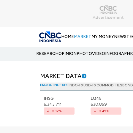
HOME
MARKET
MY MONEY
NEWS
TE
RESEARCH
OPINION
PHOTO
VIDEO
INFOGRAPHI
MARKET DATA
MAJOR INDEXES
INDO-FX
USD-FX
COMMODITIES
BOND
IHSG
LQ45
6,343.711
630.859
-0.12
%
-0.49
%