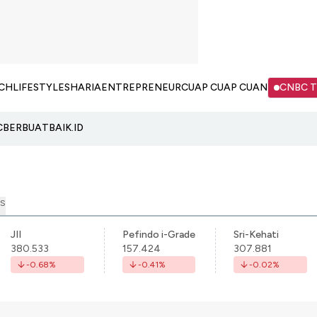
CH
LIFESTYLE
SHARIA
ENTREPRENEUR
CUAP CUAP CUAN
CNBC 
C
BERBUATBAIK.ID
S
JII
Pefindo i-Grade
Sri-Kehati
380.533
157.424
307.881
-0.68
%
-0.41
%
-0.02
%