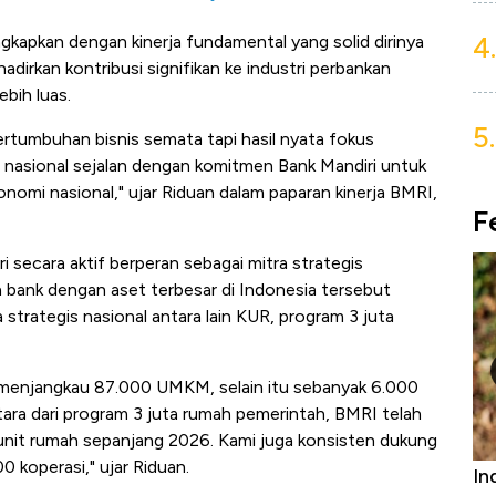
4.
ngkapkan
dengan kinerja fundamental yang solid dirinya
dirkan kontribusi signifikan ke industri perbankan
bih luas.
5.
rtumbuhan bisnis semata tapi hasil nyata fokus
 nasional sejalan dengan komitmen Bank Mandiri untuk
omi nasional," ujar Riduan dalam paparan kinerja BMRI,
F
 secara aktif berperan sebagai mitra strategis
bank dengan aset terbesar di Indonesia tersebut
da strategis nasional antara lain KUR, program 3 juta
n menjangkau 87.000 UMKM, selain itu sebanyak 6.000
a dari program 3 juta rumah pemerintah, BMRI telah
 unit rumah sepanjang 2026. Kami juga konsisten dukung
0 koperasi," ujar Riduan.
niture &
Industri Susu Jadi Bintang Baru Ekonomi
5 