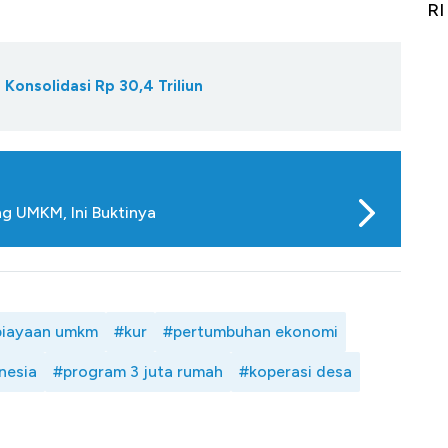
it
RI
Ad
Konsolidasi Rp 30,4 Triliun
g UMKM, Ini Buktinya
iayaan umkm
#kur
#pertumbuhan ekonomi
nesia
#program 3 juta rumah
#koperasi desa