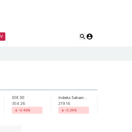
TV
IDX 30
Indeks Saham Syariah Indonesia
354.26
219.16
-0.46
%
-0.29
%