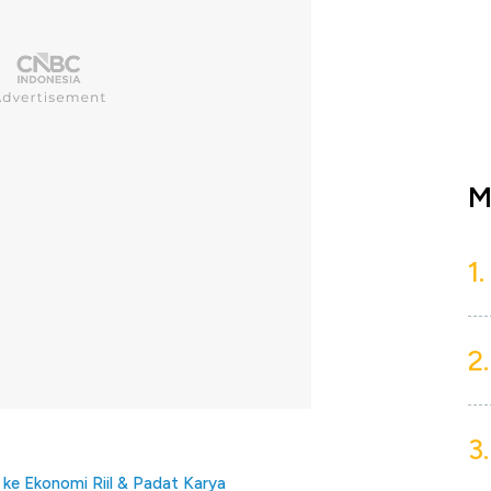
M
1.
2.
3.
ke Ekonomi Riil & Padat Karya