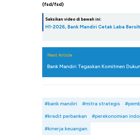
Alas Kaki Tumbuh Double Dig
(fsd/fsd)
Saksikan video di bawah ini:
H1-2026, Bank Mandiri Cetak Laba Bersih 
Next Article
Bank Mandiri Tegaskan Komitmen Dukun
#bank mandiri
#mitra strategis
#pemb
#kredit perbankan
#perekonomian indo
#kinerja keuangan.