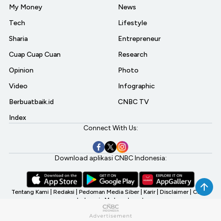
My Money
News
Tech
Lifestyle
Sharia
Entrepreneur
Cuap Cuap Cuan
Research
Opinion
Photo
Video
Infographic
Berbuatbaik.id
CNBC TV
Index
Connect With Us:
Download aplikasi CNBC Indonesia:
Tentang Kami
|
Redaksi
|
Pedoman Media Siber
|
Karir
|
Disclaimer
|
CNBC
Indonesia My Investment
©2026 CNBC Indonesia, A Transmedia Company