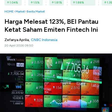
1.04
%
1.5
%
1.81
%
1.88
%
1.3
HOME
Market
Berita Market
Harga Melesat 123%, BEI Pantau
Ketat Saham Emiten Fintech Ini
Zefanya Aprilia,
CNBC Indonesia
20 April 2026 09:50