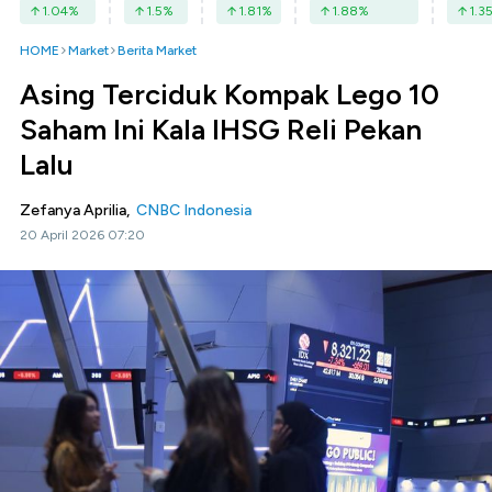
1.04
%
1.5
%
1.81
%
1.88
%
1.3
HOME
Market
Berita Market
Asing Terciduk Kompak Lego 10
Saham Ini Kala IHSG Reli Pekan
Lalu
Zefanya Aprilia,
CNBC Indonesia
20 April 2026 07:20