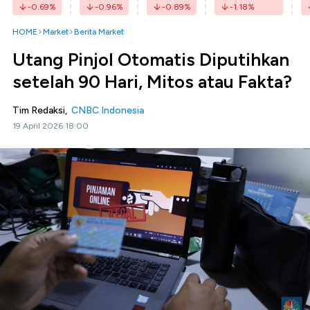
-0.69
%
-0.96
%
-0.89
%
-1.18
%
HOME
Market
Berita Market
Utang Pinjol Otomatis Diputihkan
setelah 90 Hari, Mitos atau Fakta?
Tim Redaksi,
CNBC Indonesia
19 April 2026 18:00