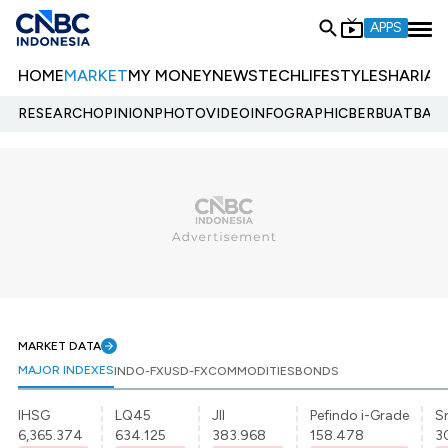
APPS
HOME
MARKET
MY MONEY
NEWS
TECH
LIFESTYLE
SHARIA
E
RESEARCH
OPINION
PHOTO
VIDEO
INFOGRAPHIC
BERBUATBAIK.
MARKET DATA
MAJOR INDEXES
INDO-FX
USD-FX
COMMODITIES
BONDS
IHSG
LQ45
JII
Pefindo i-Grade
Sr
6,365.374
634.125
383.968
158.478
3