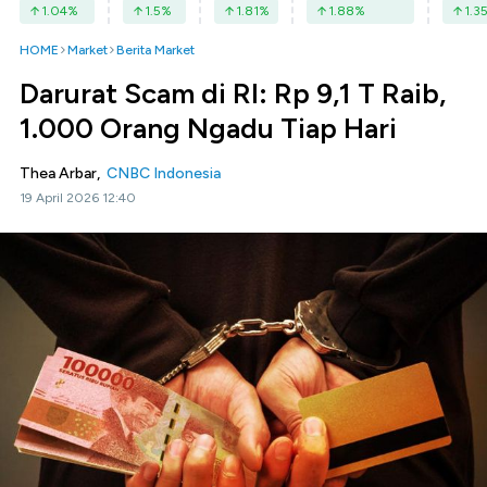
1.04
%
1.5
%
1.81
%
1.88
%
1.3
HOME
Market
Berita Market
Darurat Scam di RI: Rp 9,1 T Raib,
1.000 Orang Ngadu Tiap Hari
Thea Arbar,
CNBC Indonesia
19 April 2026 12:40