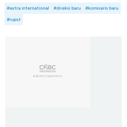
#astra international
#direksi baru
#komisaris baru
#rupst