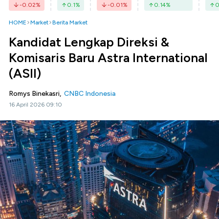
-0.02
%
0.1
%
-0.01
%
0.14
%
0
HOME
Market
Berita Market
Kandidat Lengkap Direksi &
Komisaris Baru Astra International
(ASII)
Romys Binekasri,
CNBC Indonesia
16 April 2026 09:10