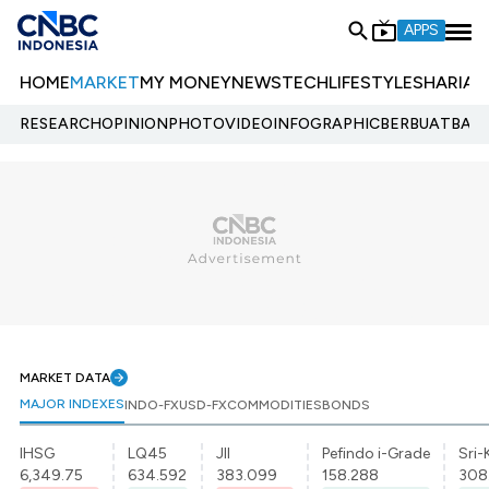
APPS
HOME
MARKET
MY MONEY
NEWS
TECH
LIFESTYLE
SHARIA
E
RESEARCH
OPINION
PHOTO
VIDEO
INFOGRAPHIC
BERBUATBAIK.
MARKET DATA
MAJOR INDEXES
INDO-FX
USD-FX
COMMODITIES
BONDS
IHSG
LQ45
JII
Pefindo i-Grade
Sri-
6,349.75
634.592
383.099
158.288
308