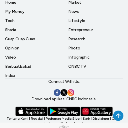
Home
Market
My Money
News
Tech
Lifestyle
Sharia
Entrepreneur
Cuap Cuap Cuan
Research
Opinion
Photo
Video
Infographic
Berbuatbaik.id
CNBC TV
Index
Connect With Us:
Download aplikasi CNBC Indonesia:
Tentang Kami
|
Redaksi
|
Pedoman Media Siber
|
Karir
|
Disclaimer
|
CNBC
Indonesia My Investment
©2026 CNBC Indonesia, A Transmedia Company