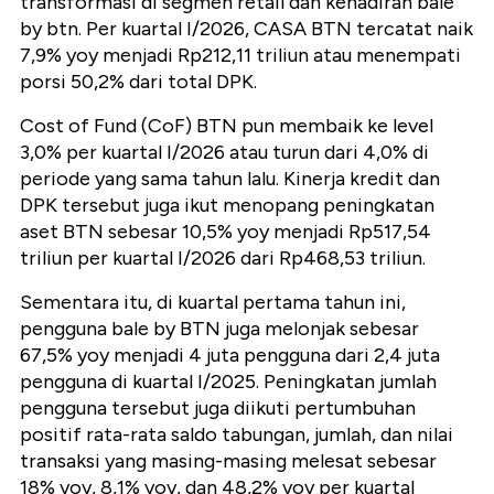
transformasi di segmen retail dan kehadiran bale
by btn. Per kuartal I/2026, CASA BTN tercatat naik
7,9% yoy menjadi Rp212,11 triliun atau menempati
porsi 50,2% dari total DPK.
Cost of Fund (CoF) BTN pun membaik ke level
3,0% per kuartal I/2026 atau turun dari 4,0% di
periode yang sama tahun lalu. Kinerja kredit dan
DPK tersebut juga ikut menopang peningkatan
aset BTN sebesar 10,5% yoy menjadi Rp517,54
triliun per kuartal I/2026 dari Rp468,53 triliun.
Sementara itu, di kuartal pertama tahun ini,
pengguna bale by BTN juga melonjak sebesar
67,5% yoy menjadi 4 juta pengguna dari 2,4 juta
pengguna di kuartal I/2025. Peningkatan jumlah
pengguna tersebut juga diikuti pertumbuhan
positif rata-rata saldo tabungan, jumlah, dan nilai
transaksi yang masing-masing melesat sebesar
18% yoy, 8,1% yoy, dan 48,2% yoy per kuartal