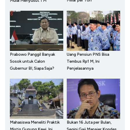
Miliar per Ton
Mulai Menyusut 1 M
Prabowo Panggil Banyak
Uang Pensiun PNS Bisa
Sosok untuk Calon
Tembus Rp1 M, Ini
Gubernur BI, Siapa Saja?
Penjelasannya
Mahasiswa Meneliti Praktik
Bukan 16 Juta per Bulan,
Mistis Gunung Kawi, Ini
Segini Gaji Manajer Kopdes