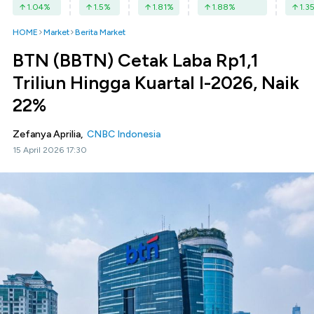
1.04
%
1.5
%
1.81
%
1.88
%
1.3
HOME
Market
Berita Market
BTN (BBTN) Cetak Laba Rp1,1
Triliun Hingga Kuartal I-2026, Naik
22%
Zefanya Aprilia,
CNBC Indonesia
15 April 2026 17:30