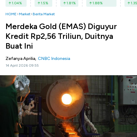
1.04
%
1.5
%
1.81
%
1.88
%
1.3
HOME
Market
Berita Market
Merdeka Gold (EMAS) Diguyur
Kredit Rp2,56 Triliun, Duitnya
Buat Ini
Zefanya Aprilia,
CNBC Indonesia
14 April 2026 09:55