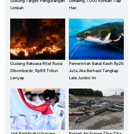
Dukung Target Pengurangan
Dimaling, 1.000 Korban Tiap
Limbah
Hari
Gudang Raksasa Ritel Rusia
Pemerintah Bakal Kasih Rp26
Dibombardir, Rp89 Triliun
Juta Jika Berhasil Tangkap
Lenyap
Lele Jumbo Ini
Jadi Paskibraka Upacara
Potret Air Sungai Tiba-Tiba