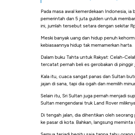
Pada masa awal kemerdekaan Indonesia, ia 
pemerintah dan 5 juta gulden untuk membantu 
ini, jumlah tersebut setara dengan sekitar R
Meski banyak uang dan hidup penuh kehormat
kebiasaannya hidup tak memamerkan harta.
Dalam buku Tahta untuk Rakyat: Celah-Cel
tercatat pernah beli es gerobakan di pinggir
Kala itu, cuaca sangat panas dan Sultan but
jajan di sana, tapi dia ogah dan memilih minum
Selain itu, Sri Sultan juga pernah menjadi sup
Sultan mengendarai truk Land Rover miliknya
Di tengah jalan, dia dihentikan oleh seorang
ke pasar di kota. Bahkan, langsung memint
Kongo Tutup Keran Ekspor, 
Semua terjadi begitu saja tanpa tahu orang 