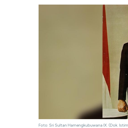
Foto: Sri Sultan Hamengkubuwana IX. (Dok. Isti