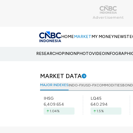
HOME
MARKET
MY MONEY
NEWS
TE
RESEARCH
OPINION
PHOTO
VIDEO
INFOGRAPHI
MARKET DATA
MAJOR INDEXES
INDO-FX
USD-FX
COMMODITIES
BOND
IHSG
LQ45
6,409.654
640.294
1.04
%
1.5
%