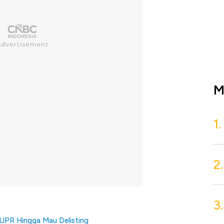
M
1.
2.
3.
n SUPR Hingga Mau Delisting