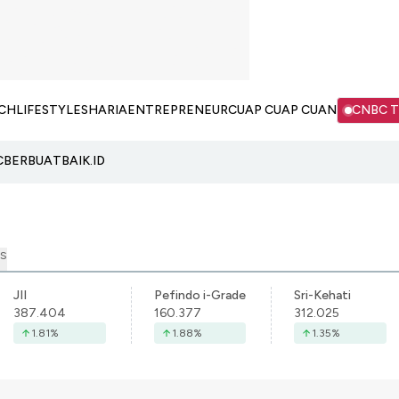
CH
LIFESTYLE
SHARIA
ENTREPRENEUR
CUAP CUAP CUAN
CNBC 
C
BERBUATBAIK.ID
S
JII
Pefindo i-Grade
Sri-Kehati
387.404
160.377
312.025
1.81
%
1.88
%
1.35
%