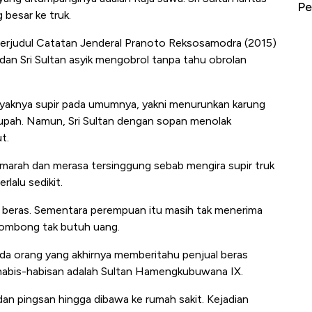
erbahaya
Mana yang Cuannya Paling Menyala?
Pe
besar ke truk.
erjudul Catatan Jenderal Pranoto Reksosamodra (2015)
 dan Sri Sultan asyik mengobrol tanpa tahu obrolan
.
s layaknya supir pada umumnya, yakni menurunkan karung
n upah. Namun, Sri Sultan dengan sopan menolak
t.
a marah dan merasa tersinggung sebab mengira supir truk
lalu sedikit.
al beras. Sementara perempuan itu masih tak menerima
ombong tak butuh uang.
a orang yang akhirnya memberitahu penjual beras
 habis-habisan adalah Sultan Hamengkubuwana IX.
 dan pingsan hingga dibawa ke rumah sakit. Kejadian