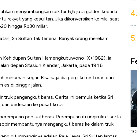
4.
bahkan menyumbangkan sekitar 6,5 juta gulden kepada
rakyat yang kesulitan. Jika dikonversikan ke nilai saat
p20 hingga Rp30 miliar.
5.
an, Sri Sultan tak terlena. Banyak orang merekam
ah Kehidupan Sultan Hamengkubuwono IX (1982), ia
F
 jalan depan Stasiun Klender, Jakarta, pada 1946.
uh minuman segar. Bisa saja dia pergi ke restoran dan
 es di pinggir jalan.
ir truk pengangkut beras. Cerita ini bermula ketika Sri
 dari pedesaan ke pusat kota.
 perempuan penjual beras. Perempuan itu ingin ikut serta
a sopir membantunya mengangkut beras ke dalam truk.
Harga
Adu Panas Kinerja Emiten Minyak RI,
10
yang ditumpanginya adalah Raja Jawa. Sri Sultan lantas