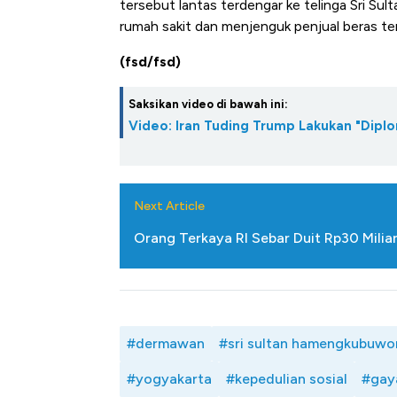
tersebut lantas terdengar ke telinga Sri Su
rumah sakit dan menjenguk penjual beras te
(fsd/fsd)
Saksikan video di bawah ini:
Video: Iran Tuding Trump Lakukan "Diplo
Next Article
Orang Terkaya RI Sebar Duit Rp30 Milia
#dermawan
#sri sultan hamengkubuwo
#yogyakarta
#kepedulian sosial
#gay