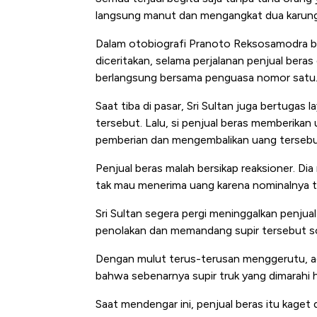
Tembaga Terbang ke Zona B
langsung manut dan mengangkat dua karung 
Dalam otobiografi Pranoto Reksosamodra b
diceritakan, selama perjalanan penjual beras
berlangsung bersama penguasa nomor satu
Saat tiba di pasar, Sri Sultan juga bertuga
tersebut. Lalu, si penjual beras memberika
pemberian dan mengembalikan uang tersebu
Penjual beras malah bersikap reaksioner. Di
tak mau menerima uang karena nominalnya ter
Sri Sultan segera pergi meninggalkan penju
penolakan dan memandang supir tersebut s
Dengan mulut terus-terusan menggerutu, ad
bahwa sebenarnya supir truk yang dimarahi
Saat mendengar ini, penjual beras itu kaget