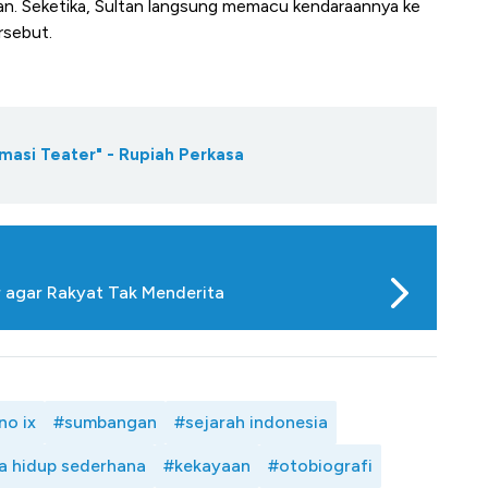
ltan. Seketika, Sultan langsung memacu kendaraannya ke
rsebut.
masi Teater" - Rupiah Perkasa
r agar Rakyat Tak Menderita
no ix
#sumbangan
#sejarah indonesia
a hidup sederhana
#kekayaan
#otobiografi