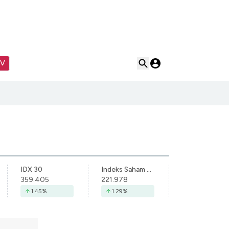
TV
IDX 30
Indeks Saham Syariah Indonesia
359.405
221.978
1.45
%
1.29
%