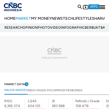
APPS
HOME
MARKET
MY MONEY
NEWS
TECH
LIFESTYLE
SHARIA
E
RESEARCH
OPINION
PHOTO
VIDEO
INFOGRAPHIC
BERBUATBAIK.
MARKET DATA
MAJOR INDEXES
INDO-FX
USD-FX
COMMODITIES
BONDS
IHSG
LQ45
JII
Pefindo i-Grade
Sr
6,365.374
634.125
383.968
158.478
3