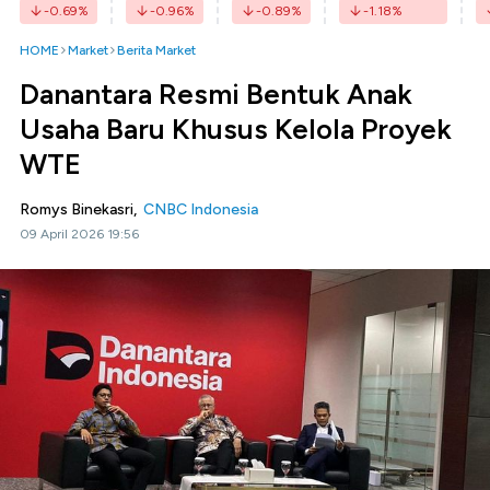
-0.69
%
-0.96
%
-0.89
%
-1.18
%
HOME
Market
Berita Market
Danantara Resmi Bentuk Anak
Usaha Baru Khusus Kelola Proyek
WTE
Romys Binekasri,
CNBC Indonesia
09 April 2026 19:56