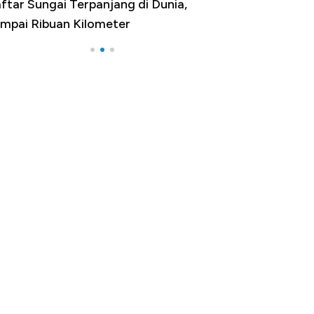
ftar Sungai Terpanjang di Dunia,
Negara yang Wa
mpai Ribuan Kilometer
Melancong Luar 