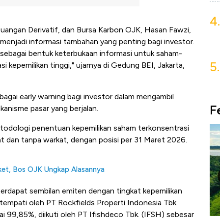
4.
uangan Derivatif, dan Bursa Karbon OJK, Hasan Fawzi,
 menjadi informasi tambahan yang penting bagi investor.
i sebagai bentuk keterbukaan informasi untuk saham-
5.
i kepemilikan tinggi," ujarnya di Gedung BEI, Jakarta,
bagai early warning bagi investor dalam mengambil
F
anisme pasar yang berjalan.
todologi penentuan kepemilikan saham terkonsentrasi
t dan tanpa warkat, dengan posisi per 31 Maret 2026.
rket, Bos OJK Ungkap Alasannya
 terdapat sembilan emiten dengan tingkat kepemilikan
itempati oleh PT Rockfields Properti Indonesia Tbk.
 99,85%, diikuti oleh PT Ifishdeco Tbk. (IFSH) sebesar