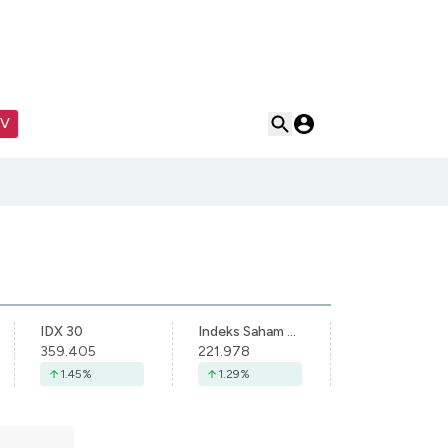
TV
IDX 30
Indeks Saham Syariah Indonesia
359.405
221.978
1.45
%
1.29
%