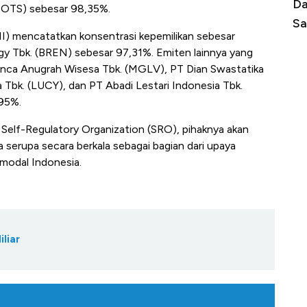
Begini Cara Korsel atasi Panas Tanpa AC
Da
SOTS) sebesar 98,35%.
di Jaman Dulu
Sa
II) mencatatkan konsentrasi kepemilikan sebesar
gy Tbk. (BREN) sebesar 97,31%. Emiten lainnya yang
 Panca Anugrah Wisesa Tbk. (MGLV), PT Dian Swastatika
 Tbk. (LUCY), dan PT Abadi Lestari Indonesia Tbk.
 95%.
elf-Regulatory Organization (SRO), pihaknya akan
ta serupa secara berkala sebagai bagian dari upaya
modal Indonesia.
liar