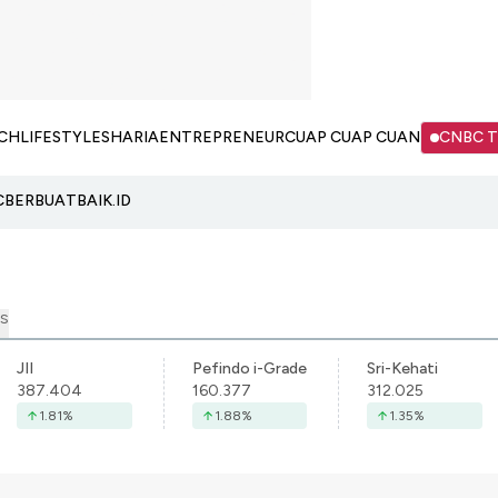
CH
LIFESTYLE
SHARIA
ENTREPRENEUR
CUAP CUAP CUAN
CNBC 
C
BERBUATBAIK.ID
S
JII
Pefindo i-Grade
Sri-Kehati
387.404
160.377
312.025
1.81
%
1.88
%
1.35
%