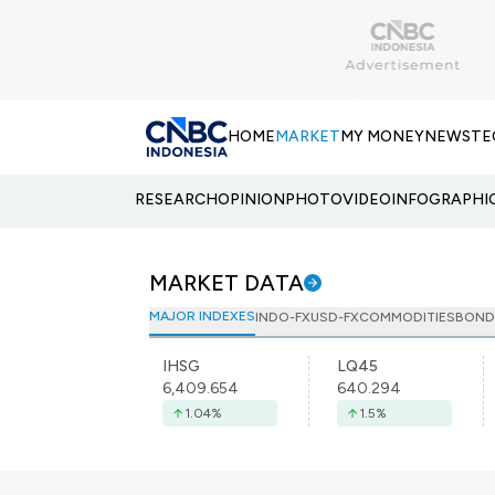
HOME
MARKET
MY MONEY
NEWS
TE
RESEARCH
OPINION
PHOTO
VIDEO
INFOGRAPHI
MARKET DATA
MAJOR INDEXES
INDO-FX
USD-FX
COMMODITIES
BOND
IHSG
LQ45
6,409.654
640.294
1.04
%
1.5
%