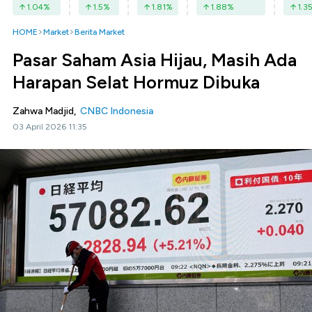
1.04
%
1.5
%
1.81
%
1.88
%
1.3
HOME
Market
Berita Market
Pasar Saham Asia Hijau, Masih Ada
Harapan Selat Hormuz Dibuka
Zahwa Madjid,
CNBC Indonesia
03 April 2026 11:35