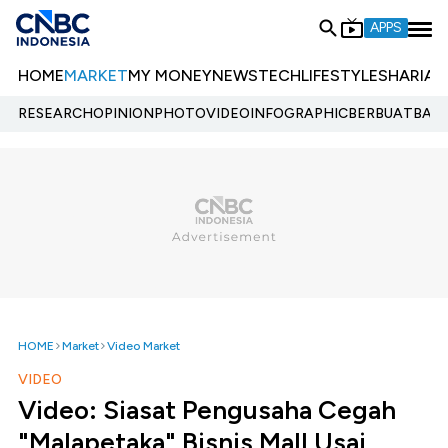
APPS
HOME
MARKET
MY MONEY
NEWS
TECH
LIFESTYLE
SHARIA
E
RESEARCH
OPINION
PHOTO
VIDEO
INFOGRAPHIC
BERBUATBAIK.
HOME
Market
Video Market
VIDEO
Video: Siasat Pengusaha Cegah
"Malapetaka" Bisnis Mall Usai