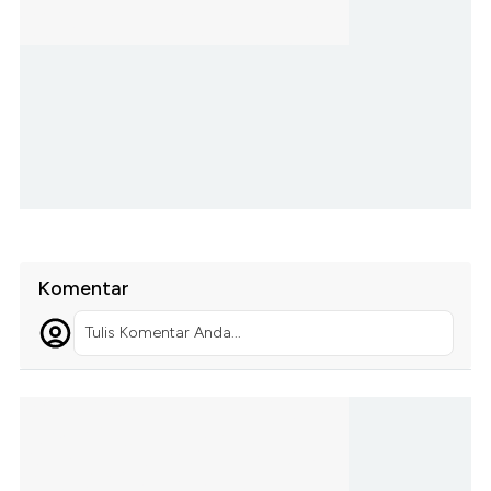
Komentar
Tulis Komentar Anda...