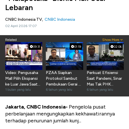
Lebaran
CNBC Indonesia TV,
CNBC Indonesia
02 April 2026 17:07
Related
Show More
09:31
01:19
02:06
Video: Pengusaha
PZAA Siapkan
Perkuat Efisiensi
Mall Pilih Ekspansi
Protokol Sambut
Saat Pandemi, Sinar
ke Luar Jawa Saat
Pembukaan Gerai di
Mas Tak PHK
Ekonom Sulit
1 bulan yang lalu
15 Juni
6 tahun yang lalu
Pegwai Mal
6 tahun yang lalu
Jakarta, CNBC Indonesia-
Pengelola pusat
perbelanjaan mengungkapkan kekhawatirannya
terhadap penurunan jumlah kunj...