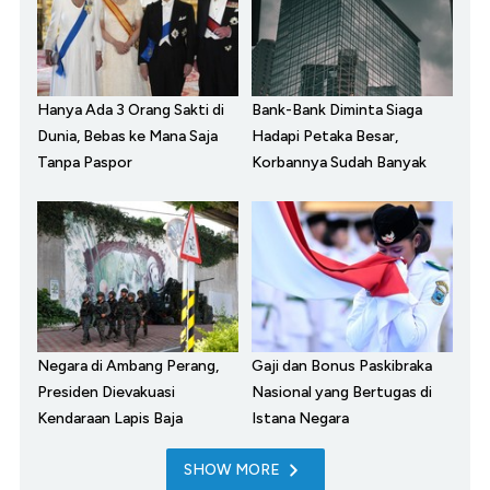
Hanya Ada 3 Orang Sakti di
Bank-Bank Diminta Siaga
Dunia, Bebas ke Mana Saja
Hadapi Petaka Besar,
Tanpa Paspor
Korbannya Sudah Banyak
Negara di Ambang Perang,
Gaji dan Bonus Paskibraka
Presiden Dievakuasi
Nasional yang Bertugas di
Kendaraan Lapis Baja
Istana Negara
SHOW MORE